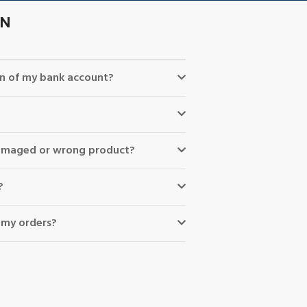
ON
n of my bank account?
 damaged or wrong product?
?
 my orders?