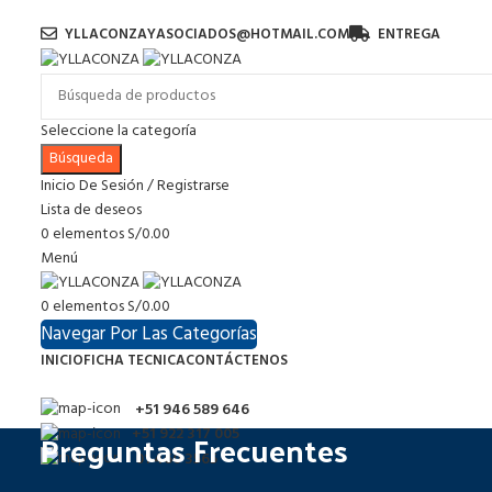
YLLACONZAYASOCIADOS@HOTMAIL.COM
ENTREGA
Seleccione la categoría
Búsqueda
Inicio De Sesión / Registrarse
Lista de deseos
0
elementos
S/
0.00
Menú
0
elementos
S/
0.00
Navegar Por Las Categorías
INICIO
FICHA TECNICA
CONTÁCTENOS
+51 946 589 646
Preguntas Frecuentes
+51 922 317 005
01 460 3565