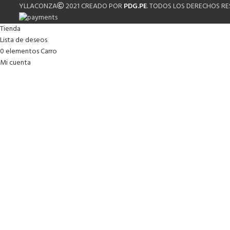
YLLACONZA
2021 CREADO POR
PDG.PE
. TODOS LOS DERECHOS R
Tienda
Lista de deseos
0
elementos
Carro
Mi cuenta