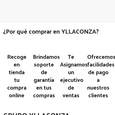
¿Por qué comprar en YLLACONZA?
Recoge
Brindamos
Te
Ofrecemo
en
soporte
Asignamos
facilidades
tienda
de
un
de pago
tu
garantía
ejecutivo
a
compra
en tus
de
nuestros
online
compras
ventas
clientes