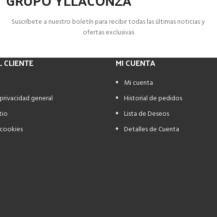
GRUPO YLLACONZA
Suscríbete a nuestro boletín para recibir todas las últimas noticias y
ofertas exclusivas
L CLIENTE
MI CUENTA
Mi cuenta
 privacidad general
Historial de pedidos
tio
Lista de Deseos
 cookies
Detalles de Cuenta