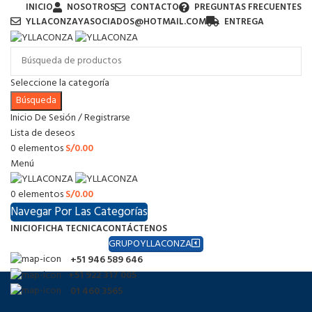
INICIO
NOSOTROS
CONTACTO
PREGUNTAS FRECUENTES
YLLACONZAYASOCIADOS@HOTMAIL.COM
ENTREGA
Seleccione la categoría
Búsqueda
Inicio De Sesión / Registrarse
Lista de deseos
0
elementos
S/
0.00
Menú
0
elementos
S/
0.00
Navegar Por Las Categorías
INICIO
FICHA TECNICA
CONTÁCTENOS
GRUPOYLLACONZA
+51 946 589 646
+51 922 317 005
01 460 3565