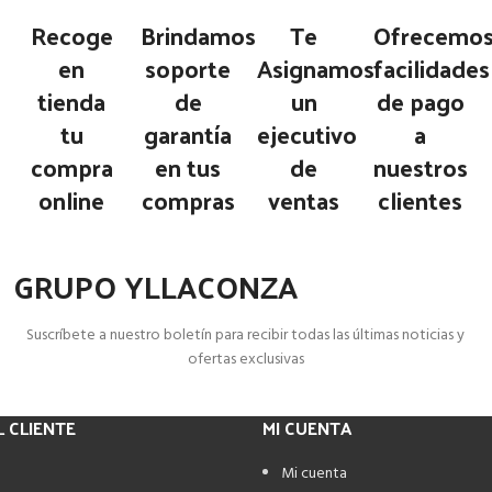
Recoge
Brindamos
Te
Ofrecemo
en
soporte
Asignamos
facilidades
tienda
de
un
de pago
tu
garantía
ejecutivo
a
compra
en tus
de
nuestros
online
compras
ventas
clientes
GRUPO YLLACONZA
Suscríbete a nuestro boletín para recibir todas las últimas noticias y
ofertas exclusivas
L CLIENTE
MI CUENTA
Mi cuenta