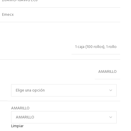
20AWG-16AWG EC0
Emecx
1 caja (100 rollos), 1 rollo
AMARILLO
AMARILLO
Limpiar