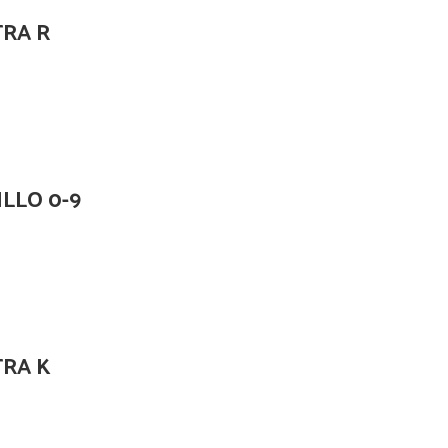
TRA R
LLO 0-9
TRA K