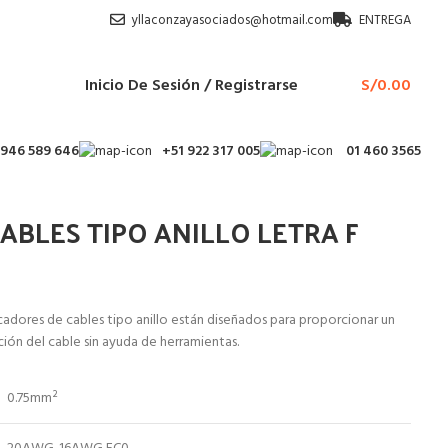
yllaconzayasociados@hotmail.com
ENTREGA
Inicio De Sesión / Registrarse
S/
0.00
 946 589 646
+51 922 317 005
01 460 3565
BLES TIPO ANILLO LETRA F
ores de cables tipo anillo están diseñados para proporcionar un
ón del cable sin ayuda de herramientas.
0.75mm²