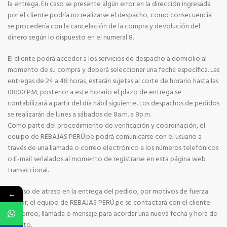
la entrega. En caso se presente algún error en la dirección ingresada
por el cliente podría no realizarse el despacho, como consecuencia
se procedería con la cancelación de la compra y devolución del
dinero según lo dispuesto en el numeral 8.
El cliente podrá acceder a los servicios de despacho a domicilio al
momento de su compra y deberá seleccionar una fecha específica. Las
entregas de 24 a 48 horas, estarán sujetas al corte de horario hasta las
08:00 PM, posterior a este horario el plazo de entrega se
contabilizará a partir del día hábil siguiente. Los despachos de pedidos
se realizarán de lunes a sábados de 8a.m. a 8p.m.
Como parte del procedimiento de verificación y coordinación, el
equipo de REBAJAS PERÚ.pe podrá comunicarse con el usuario a
través de una llamada o correo electrónico a los números telefónicos
o E-mail señalados al momento de registrarse en esta página web
transaccional.
En caso de atraso en la entrega del pedido, por motivos de fuerza
←
mayor, el equipo de REBAJAS PERÚ.pe se contactará con el cliente
vía correo, llamada o mensaje para acordar una nueva fecha y hora de
reparto.