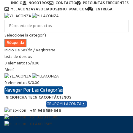
INICIO
NOSOTROS
CONTACTO
PREGUNTAS FRECUENTES
YLLACONZAYASOCIADOS@HOTMAIL.COM
ENTREGA
Seleccione la categoría
Búsqueda
Inicio De Sesión / Registrarse
Lista de deseos
0
elementos
S/
0.00
Menú
0
elementos
S/
0.00
Navegar Por Las Categorías
INICIO
FICHA TECNICA
CONTÁCTENOS
GRUPOYLLACONZA
+51 946 589 646
+51 922 317 005
01 460 3565