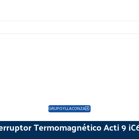
GRUPOYLLACONZA
erruptor Termomagnético Acti 9 i