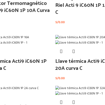
ptor Termomagnético
Riel Acti 9 iC60N 1P 
i 9 iC60N 1P 10A Curva
C
S/
0.00
rmica Acti9 iC60N 1P
Llave térmica Acti9 
a C
20A curva C
S/
0.00