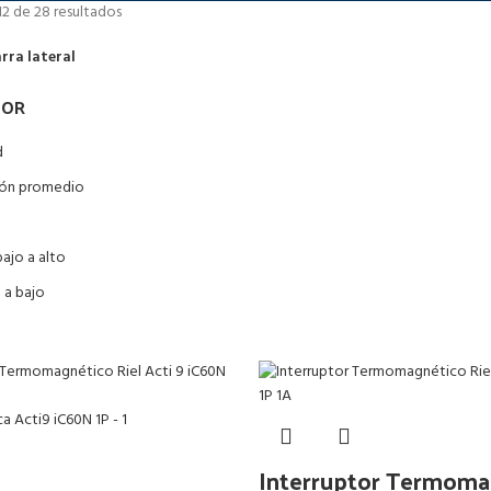
2 de 28 resultados
rra lateral
POR
d
ción promedio
bajo a alto
o a bajo
Interruptor Termoma