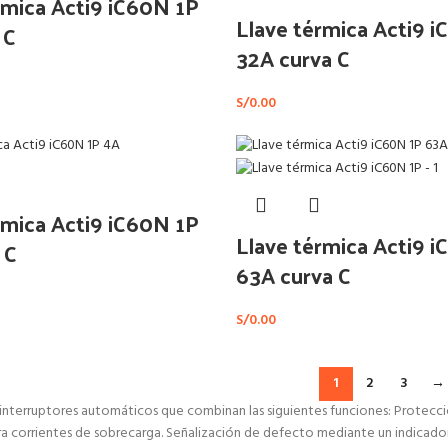
rmica Acti9 iC60N 1P
Llave térmica Acti9 
 C
32A curva C
S/
0.00
rmica Acti9 iC60N 1P
Llave térmica Acti9 
 C
63A curva C
S/
0.00
1
2
3
→
interruptores automáticos que combinan las siguientes funciones: Protecci
ra corrientes de sobrecarga. Señalización de defecto mediante un indicador