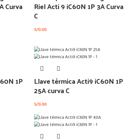
1A Curva
Riel Acti 9 iC60N 1P 3A Curva
C
S/
0.00
iC60N 1P
Llave térmica Acti9 iC60N 1P
25A curva C
S/
0.00