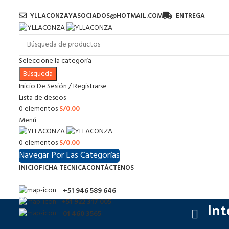
YLLACONZAYASOCIADOS@HOTMAIL.COM
ENTREGA
Seleccione la categoría
Búsqueda
Inicio De Sesión / Registrarse
Lista de deseos
0
elementos
S/
0.00
Menú
0
elementos
S/
0.00
Navegar Por Las Categorías
INICIO
FICHA TECNICA
CONTÁCTENOS
+51 946 589 646
Int
+51 922 317 005
01 460 3565