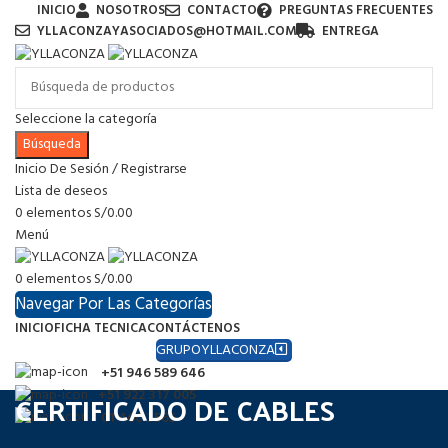
INICIO
NOSOTROS
CONTACTO
PREGUNTAS FRECUENTES
YLLACONZAYASOCIADOS@HOTMAIL.COM
ENTREGA
Seleccione la categoría
Búsqueda
Inicio De Sesión / Registrarse
Lista de deseos
0
elementos
S/
0.00
Menú
0
elementos
S/
0.00
Navegar Por Las Categorías
INICIO
FICHA TECNICA
CONTÁCTENOS
GRUPOYLLACONZA
+51 946 589 646
CERTIFICADO DE CABLES
+51 922 317 005
01 460 3565