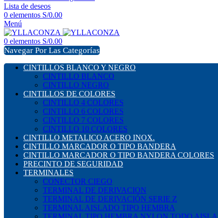
Lista de deseos
0
elementos
S/
0.00
Menú
0
elementos
S/
0.00
Navegar Por Las Categorías
CINTILLOS BLANCO Y NEGRO
CINTILLO BLANCO
CINTILLO NEGRO
CINTILLOS DE COLORES
CINTILLO 4 COLORES
CINTILLO 6 COLORES
CINTILLO 7 COLORES
CINTILLO 10 COLORES
CINTILLO METALICO ACERO INOX.
CINTILLO MARCADOR O TIPO BANDERA
CINTILLO MARCADOR O TIPO BANDERA COLORES
PRECINTO DE SEGURIDAD
TERMINALES
CONECTOR CIEGO
TERMINAL DE DERIVACION
TERMINAL DE DERIVACIÓN SERIE Z
TERMINAL AISLADO TIPO HEMBRA
TERMINAL TIPO HEMBRA NYLON TODO AISL