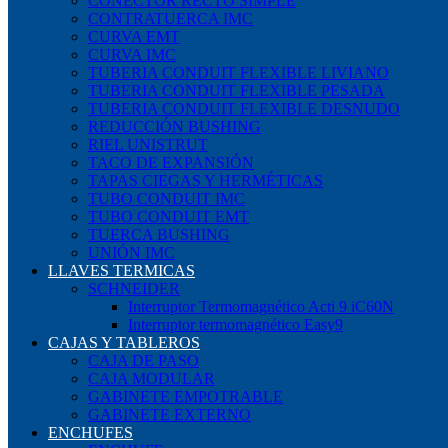
CONECTOR RECTO SIMPLE
CONTRATUERCA IMC
CURVA EMT
CURVA IMC
TUBERIA CONDUIT FLEXIBLE LIVIANO
TUBERIA CONDUIT FLEXIBLE PESADA
TUBERIA CONDUIT FLEXIBLE DESNUDO
REDUCCIÓN BUSHING
RIEL UNISTRUT
TACO DE EXPANSIÓN
TAPAS CIEGAS Y HERMÉTICAS
TUBO CONDUIT IMC
TUBO CONDUIT EMT
TUERCA BUSHING
UNIÓN IMC
LLAVES TERMICAS
SCHNEIDER
Interruptor Termomagnético Acti 9 iC60N
Interruptor termomagnético Easy9
CAJAS Y TABLEROS
CAJA DE PASO
CAJA MODULAR
GABINETE EMPOTRABLE
GABINETE EXTERNO
ENCHUFES