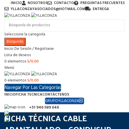
INICIO
NOSOTROS
CONTACTO
PREGUNTAS FRECUENTES
YLLACONZAYASOCIADOS@HOTMAIL.COM
ENTREGA
Seleccione la categoría
Búsqueda
Inicio De Sesión / Registrarse
Lista de deseos
0
elementos
S/
0.00
Menú
0
elementos
S/
0.00
Navegar Por Las Categorías
INICIO
FICHA TECNICA
CONTÁCTENOS
GRUPOYLLACONZA
+51 946 589 646
FICHA TÉCNICA CABLE
+51 922 317 005
01 460 3565