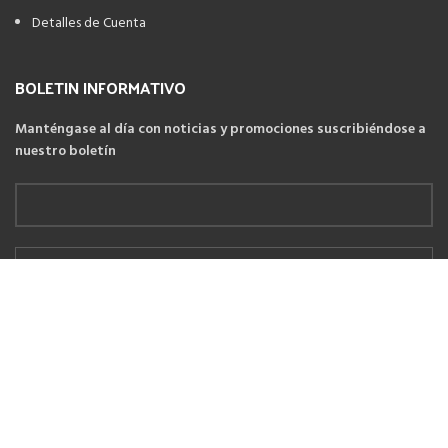
Detalles de Cuenta
BOLETIN INFORMATIVO
Manténgase al día con noticias y promociones suscribiéndose a
nuestro boletín
He leído y estoy de acuerdo con las
Políticas de cambios y devoluciones
YLLACONZA
2021 CREADO POR
PDG.PE
. TODOS LOS DERECHOS
RESERVADOS
Tienda