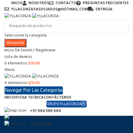
INICIO
NOSOTROS
CONTACTO
PREGUNTAS FRECUENTES
YLLACONZAYASOCIADOS@HOTMAIL.COM
ENTREGA
Seleccione la categoría
Búsqueda
Inicio De Sesión / Registrarse
Lista de deseos
0
elementos
S/
0.00
Menú
0
elementos
S/
0.00
Navegar Por Las Categorías
INICIO
FICHA TECNICA
CONTÁCTENOS
GRUPOYLLACONZA
+51 946 589 646
+51 922 317 005
01 460 3565