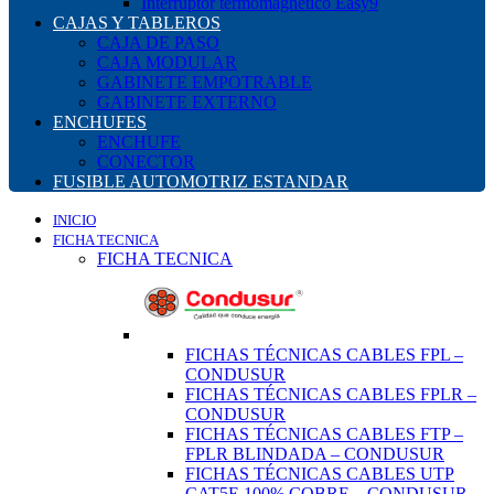
Interruptor termomagnético Easy9
CAJAS Y TABLEROS
CAJA DE PASO
CAJA MODULAR
GABINETE EMPOTRABLE
GABINETE EXTERNO
ENCHUFES
ENCHUFE
CONECTOR
FUSIBLE AUTOMOTRIZ ESTANDAR
INICIO
FICHA TECNICA
FICHA TECNICA
FICHAS TÉCNICAS CABLES FPL –
CONDUSUR
FICHAS TÉCNICAS CABLES FPLR –
CONDUSUR
FICHAS TÉCNICAS CABLES FTP –
FPLR BLINDADA – CONDUSUR
FICHAS TÉCNICAS CABLES UTP
CAT5E 100% COBRE – CONDUSUR