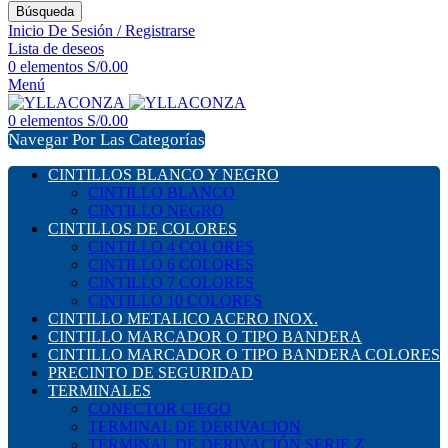
Búsqueda
Inicio De Sesión / Registrarse
Lista de deseos
0
elementos
S/
0.00
Menú
0
elementos
S/
0.00
Navegar Por Las Categorías
CINTILLOS BLANCO Y NEGRO
CINTILLO BLANCO
CINTILLO NEGRO
CINTILLOS DE COLORES
CINTILLO 4 COLORES
CINTILLO 6 COLORES
CINTILLO 7 COLORES
CINTILLO 10 COLORES
CINTILLO METALICO ACERO INOX.
CINTILLO MARCADOR O TIPO BANDERA
CINTILLO MARCADOR O TIPO BANDERA COLORES
PRECINTO DE SEGURIDAD
TERMINALES
CONECTOR CIEGO
TERMINAL DE DERIVACION
TERMINAL DE DERIVACIÓN SERIE Z