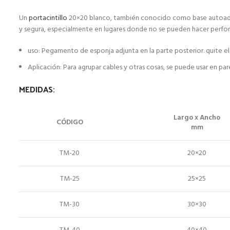
Un
portacintillo
20×20 blanco, también conocido como base autoadhesiva
y segura, especialmente en lugares donde no se pueden hacer perfora
uso: Pegamento de esponja adjunta en la parte posterior. quite el
Aplicación: Para agrupar cables y otras cosas, se puede usar en p
MEDIDAS:
Largo x Ancho
CÓDIGO
mm
TM-20
20×20
TM-25
25×25
TM-30
30×30