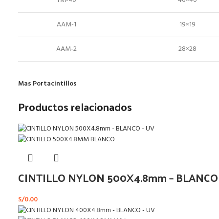
TM-40
40×40
AAM-1
19×19
AAM-2
28×28
Mas Portacintillos
Productos relacionados
CINTILLO NYLON 500X4.8mm – BLANCO 
S/
0.00