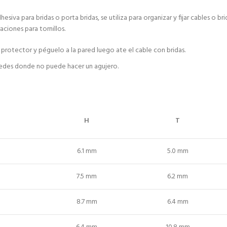
 para bridas o porta bridas, se utiliza para organizar y fijar cables o bri
ciones para tornillos.
 protector y péguelo a la pared luego ate el cable con bridas.
aredes donde no puede hacer un agujero.
H
T
6.1 mm
5.0 mm
7.5 mm
6.2 mm
8.7 mm
6.4 mm