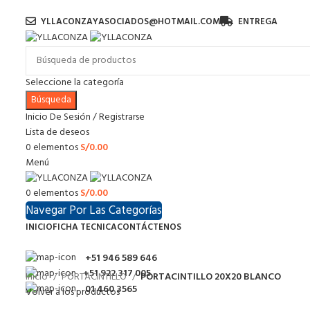
YLLACONZAYASOCIADOS@HOTMAIL.COM
ENTREGA
Seleccione la categoría
Búsqueda
Inicio De Sesión / Registrarse
Lista de deseos
0
elementos
S/
0.00
Menú
0
elementos
S/
0.00
Navegar Por Las Categorías
INICIO
FICHA TECNICA
CONTÁCTENOS
+51 946 589 646
+51 922 317 005
Inicio
PORTACINTILLO
PORTACINTILLO 20X20 BLANCO
01 460 3565
Volver a los productos