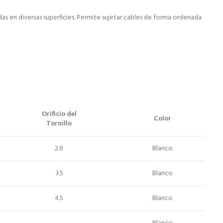
das en diversas superficies. Permite sujetar cables de forma ordenada
Orificio del
Color
Tornillo
2.9
Blanco
3.5
Blanco
4.5
Blanco