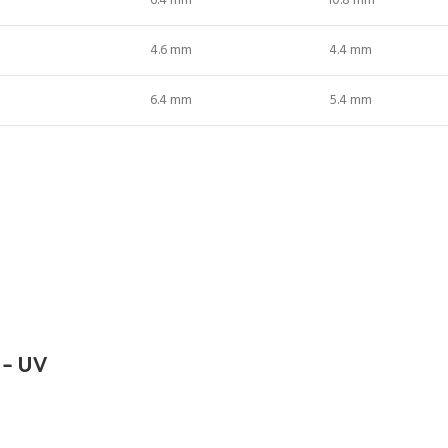
6.4 mm
10.8 mm
4.6 mm
4.4 mm
6.4 mm
5.4 mm
– UV