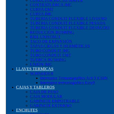
CONECTOR RECTO SIMPLE
CONTRATUERCA IMC
CURVA EMT
CURVA IMC
TUBERIA CONDUIT FLEXIBLE LIVIANO
TUBERIA CONDUIT FLEXIBLE PESADA
TUBERIA CONDUIT FLEXIBLE DESNUDO
REDUCCIÓN BUSHING
RIEL UNISTRUT
TACO DE EXPANSIÓN
TAPAS CIEGAS Y HERMÉTICAS
TUBO CONDUIT IMC
TUBO CONDUIT EMT
TUERCA BUSHING
UNIÓN IMC
LLAVES TERMICAS
SCHNEIDER
Interruptor Termomagnético Acti 9 iC60N
Interruptor termomagnético Easy9
CAJAS Y TABLEROS
CAJA DE PASO
CAJA MODULAR
GABINETE EMPOTRABLE
GABINETE EXTERNO
ENCHUFES