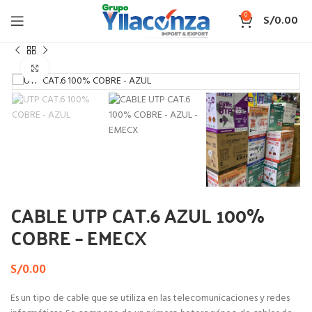
0
S/
0.00
Inicio
CABLE UTP
Haga Click para agrandar
CABLE UTP CAT.6 AZUL 100%
COBRE – EMECX
S/
0.00
Es un tipo de cable que se utiliza en las telecomunicaciones y redes