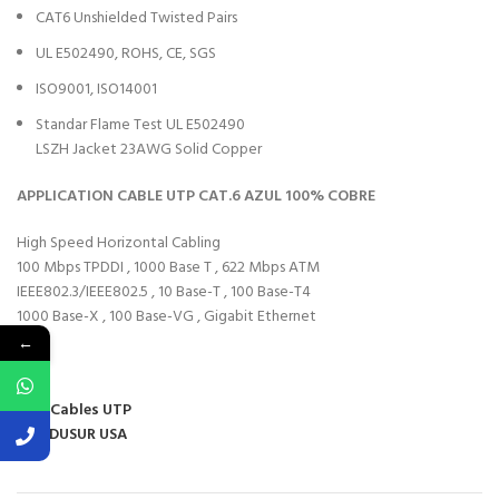
CAT6 Unshielded Twisted Pairs
UL E502490, ROHS, CE, SGS
ISO9001, ISO14001
Standar Flame Test UL E502490
LSZH Jacket 23AWG Solid Copper
APPLICATION CABLE UTP CAT.6 AZUL 100% COBRE
High Speed Horizontal Cabling
100 Mbps TPDDI , 1000 Base T , 622 Mbps ATM
IEEE802.3/IEEE802.5 , 10 Base-T , 100 Base-T4
1000 Base-X , 100 Base-VG , Gigabit Ethernet
←
…
Mas Cables UTP
CONDUSUR USA