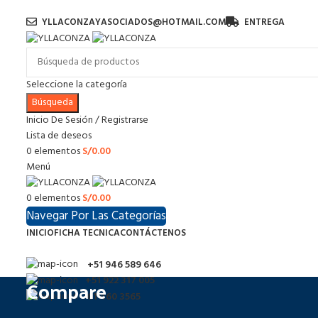
YLLACONZAYASOCIADOS@HOTMAIL.COM
ENTREGA
Seleccione la categoría
Búsqueda
Inicio De Sesión / Registrarse
Lista de deseos
0
elementos
S/
0.00
Menú
0
elementos
S/
0.00
Navegar Por Las Categorías
INICIO
FICHA TECNICA
CONTÁCTENOS
+51 946 589 646
Compare
+51 922 317 005
01 460 3565