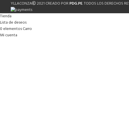
YLLACONZA
2021 CREADO POR
PDG.PE
. TODOS LOS DERECHOS R
Tienda
Lista de deseos
0
elementos
Carro
Mi cuenta