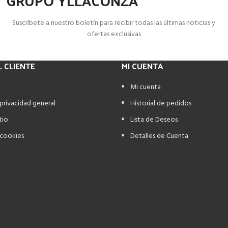
GRUPO YLLACONZA
Suscríbete a nuestro boletín para recibir todas las últimas noticias y
ofertas exclusivas
L CLIENTE
MI CUENTA
Mi cuenta
 privacidad general
Historial de pedidos
tio
Lista de Deseos
 cookies
Detalles de Cuenta