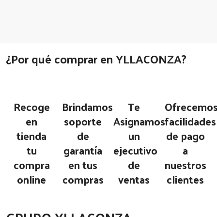
¿Por qué comprar en YLLACONZA?
Recoge
Brindamos
Te
Ofrecemo
en
soporte
Asignamos
facilidades
tienda
de
un
de pago
tu
garantía
ejecutivo
a
compra
en tus
de
nuestros
online
compras
ventas
clientes