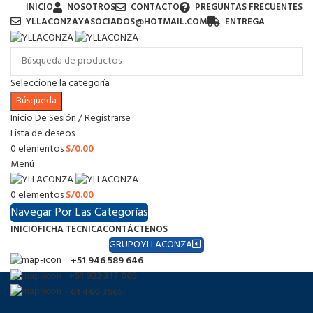
INICIO
NOSOTROS
CONTACTO
PREGUNTAS FRECUENTES
YLLACONZAYASOCIADOS@HOTMAIL.COM
ENTREGA
Seleccione la categoría
Búsqueda
Inicio De Sesión / Registrarse
Lista de deseos
0
elementos
S/
0.00
Menú
0
elementos
S/
0.00
Navegar Por Las Categorías
INICIO
FICHA TECNICA
CONTÁCTENOS
GRUPOYLLACONZA
+51 946 589 646
+51 922 317 005
01 460 3565