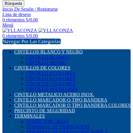
Búsqueda
Inicio De Sesión / Registrarse
Lista de deseos
0
elementos
S/
0.00
Menú
0
elementos
S/
0.00
Navegar Por Las Categorías
CINTILLOS BLANCO Y NEGRO
CINTILLO BLANCO
CINTILLO NEGRO
CINTILLOS DE COLORES
CINTILLO 4 COLORES
CINTILLO 6 COLORES
CINTILLO 7 COLORES
CINTILLO 10 COLORES
CINTILLO METALICO ACERO INOX.
CINTILLO MARCADOR O TIPO BANDERA
CINTILLO MARCADOR O TIPO BANDERA COLORES
PRECINTO DE SEGURIDAD
TERMINALES
CONECTOR CIEGO
TERMINAL DE DERIVACION
TERMINAL DE DERIVACIÓN SERIE Z