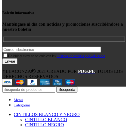
Boletin informativo
Manténgase al día con noticias y promociones suscribiéndose a
nuestro boletín
He leído y estoy de acuerdo con las
Políticas de cambios y devoluciones
YLLACONZA
2021 CREADO POR
PDG.PE
. TODOS LOS
DERECHOS RESERVADOS
Búsqueda
Menú
Categorías
CINTILLOS BLANCO Y NEGRO
CINTILLO BLANCO
CINTILLO NEGRO