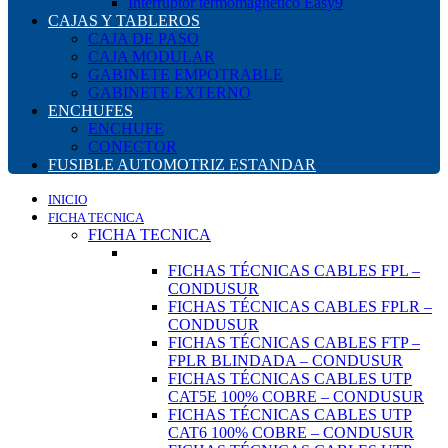
Interruptor termomagnético Easy9
CAJAS Y TABLEROS
CAJA DE PASO
CAJA MODULAR
GABINETE EMPOTRABLE
GABINETE EXTERNO
ENCHUFES
ENCHUFE
CONECTOR
FUSIBLE AUTOMOTRIZ ESTANDAR
INICIO
FICHA TECNICA
FICHA TECNICA
FICHAS TÉCNICAS CABLES FPL –
CONDUSUR
FICHAS TÉCNICAS CABLES FPLR –
CONDUSUR
FICHAS TÉCNICAS CABLES FTP –
FPLR BLINDADA – CONDUSUR
FICHAS TÉCNICAS CABLES UTP
CAT5E 100% COBRE – CONDUSUR
FICHAS TÉCNICAS CABLES UTP
CAT6 100% COBRE – CONDUSUR