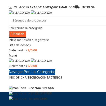
YLLACONZAYASOCIADOS@HOTMAIL.COM
ENTREGA
Seleccione la categoría
Búsqueda
Inicio De Sesión / Registrarse
Lista de deseos
0
elementos
S/
0.00
Menú
0
elementos
S/
0.00
Navegar Por Las Categorías
INICIO
FICHA TECNICA
CONTÁCTENOS
+51 946 589 646
+51 922 317 005
01 460 3565