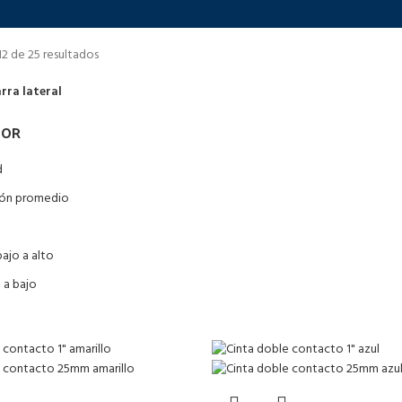
2 de 25 resultados
rra lateral
POR
d
ción promedio
bajo a alto
o a bajo