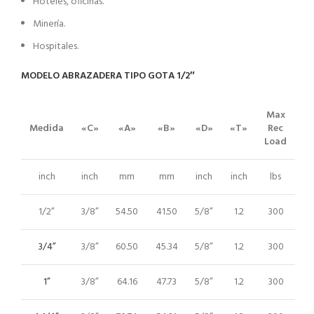
Hoteles, oficinas.
Minería.
Hospitales.
MODELO ABRAZADERA TIPO GOTA 1/2″
Max
Medida
«C»
«A»
«B»
«D»
«T»
Rec
Load
inch
inch
mm
mm
inch
inch
lbs
1/2”
3/8”
54.50
41.50
5/8”
1.2
300
3/4”
3/8”
60.50
45.34
5/8”
1.2
300
1”
3/8”
64.16
47.73
5/8”
1.2
300