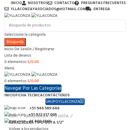
INICIO
NOSOTROS
CONTACTO
PREGUNTAS FRECUENTES
YLLACONZAYASOCIADOS@HOTMAIL.COM
ENTREGA
Seleccione la categoría
Búsqueda
Inicio De Sesión / Registrarse
Lista de deseos
0
elementos
S/
0.00
Menú
0
elementos
S/
0.00
Navegar Por Las Categorías
INICIO
FICHA TECNICA
CONTÁCTENOS
GRUPOYLLACONZA
+51 946 589 646
+51 922 317 005
Inicio
ABRAZADERA TIPO GOTA
01 460 3565
ABRAZADERA TIPO GOTA 1/2″
Volver a los productos