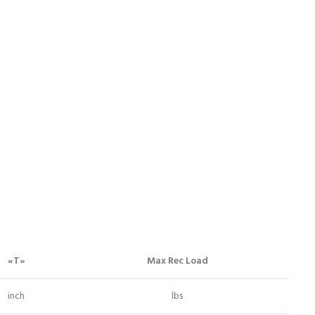
«T»
Max Rec Load
inch
lbs