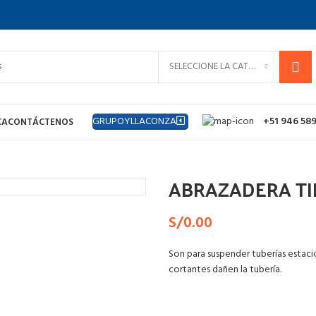
SELECCIONE LA CATEGORÍA
GRUPOYLLACONZA
+51 946 58
CA
CONTÁCTENOS
″
ABRAZADERA TIP
S/
0.00
Son para suspender tuberías estac
cortantes dañen la tubería.