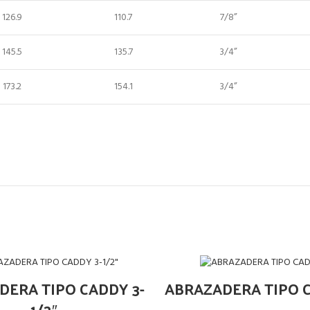
126.9
110.7
7/8”
145.5
135.7
3/4”
173.2
154.1
3/4”
DERA TIPO CADDY 3-
ABRAZADERA TIPO C
1/2″