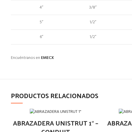
4”
3/8”
5”
1/2”
6”
1/2”
Encuéntranos en
EMECX
PRODUCTOS RELACIONADOS
ABRAZADERA UNISTRUT 1″ –
ABRAZA
CONDUIT