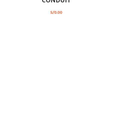
S/
0.00
Recoge en tienda
tu compra online
Suscríbete a