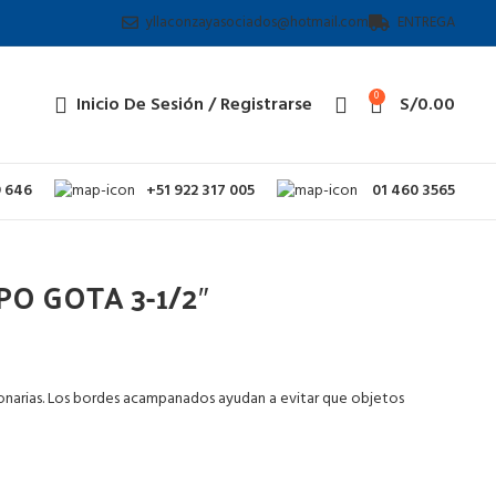
yllaconzayasociados@hotmail.com
ENTREGA
0
Inicio De Sesión / Registrarse
S/
0.00
9 646
+51 922 317 005
01 460 3565
O GOTA 3-1/2″
ionarias. Los bordes acampanados ayudan a evitar que objetos