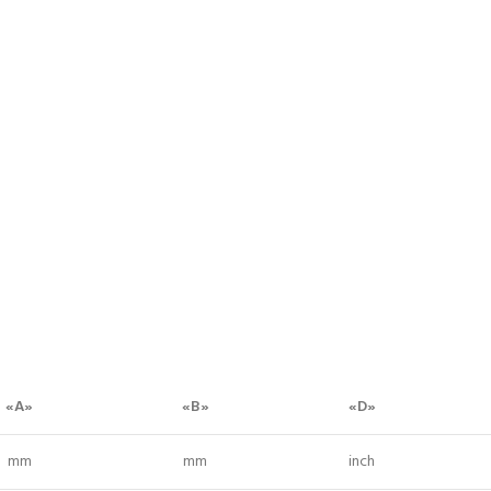
«A»
«B»
«D»
mm
mm
inch