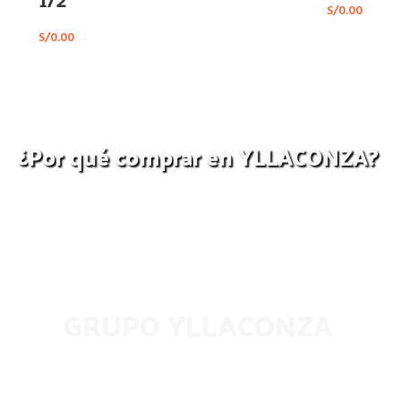
S/
0.00
S/
0.00
¿Por qué comprar en YLLACONZA?
Brindamos soporte de
Te Asignamos un
garantía en tus compras
ejecutivo de ventas
GRUPO YLLACONZA
 nuestro boletín para recibir todas las últimas noticias y oferta