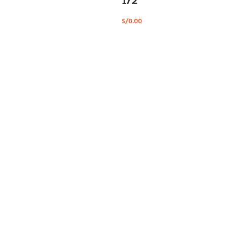
S/
0.00
Ofrecemos facilidades
de pago a nuestros clientes
s exclusivas