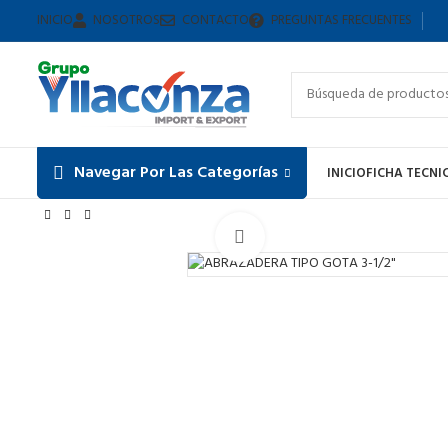
INICIO
NOSOTROS
CONTACTO
PREGUNTAS FRECUENTES
Navegar Por Las Categorías
INICIO
FICHA TECNI
Inicio
ABRAZADERA TIPO GOTA
ABRAZADERA TIPO GOTA 3-1/2
Haga Click para agrandar