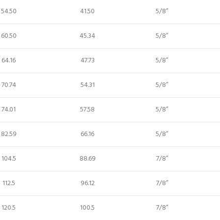
54.50
41.50
5/8”
60.50
45.34
5/8”
64.16
47.73
5/8”
70.74
54.31
5/8”
74.01
57.58
5/8”
82.59
66.16
5/8”
104.5
88.69
7/8”
112.5
96.12
7/8”
120.5
100.5
7/8”