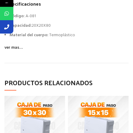
←
Especificaciones
Código:
A-081
Capacidad:
20X20X80
Material del cuerpo:
Termoplástico
ver mas…
PRODUCTOS RELACIONADOS