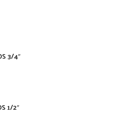
S 3/4″
S 1/2″