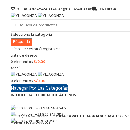
YLLACONZAYASOCIADOS@HOTMAIL.COM
ENTREGA
Seleccione la categoría
Búsqueda
Inicio De Sesión / Registrarse
Lista de deseos
0
elementos
S/
0.00
Menú
0
elementos
S/
0.00
Navegar Por Las Categorías
INICIO
FICHA TECNICA
CONTÁCTENOS
+51 946 589 646
+51 922 317 005
Inicio
CAJA RAWELT
CAJA RAWELT CUADRADA 3 AGUJEROS 3
01 460 3565
Volver a los productos