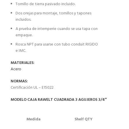
Tornillo de tierra pasivado incluido.
Dos orejas para montaje, tornillos y tapones
incluidos.
A prueba de intemperie cuando se usa tapa con
empaque.
Rosca NPT para usarse con tubo conduit RIGIDO
e IMC.
MATERIALES:
Acero
NORMAS:
Certificación UL – E15022
MODELO CAJA RAWELT CUADRADA 3 AGUJEROS 3/4″
Medida
Shelf QTY