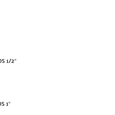
S 1/2″
S 1″