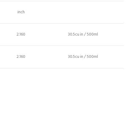
inch
2.160
30.5cu in / 500ml
2.160
30.5cu in / 500ml