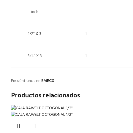
inch
1/2” X 3
1
3/4” X 3
1
Encuéntranos en
EMECX
Productos relacionados