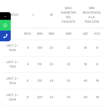
MAX.
MIN
DIÁMETRO
RESISTENCIA
CÓDIGO
L
W
←
DEL
A LA
PAQUETE
TRACCIÓN
INCH
MM
MM
MM
LBS
KGS
LNCT-2–
4
100
2.5
22
18
8
100A
LNCT-2–
4
110
2.5
22
18
8
110A
LNCT-2–
6
150
3.6
35
40
18
150A
LNCT-2–
8
200
3.6
50
40
18
200A