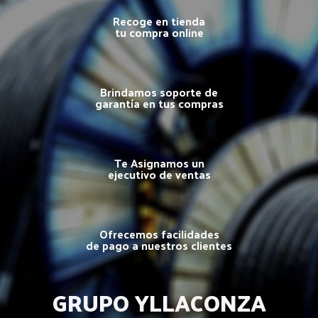
Recoge en tienda
tu compra online
Brindamos soporte de
garantía en tus compras
Te Asignamos un
ejecutivo de ventas
Ofrecemos facilidades
de pago a nuestros clientes
GRUPO YLLACONZA