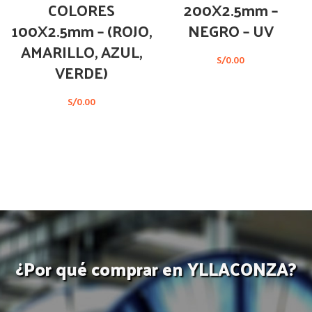
COLORES
200X2.5mm –
100X2.5mm – (ROJO,
NEGRO – UV
AMARILLO, AZUL,
S/
0.00
VERDE)
S/
0.00
¿Por qué comprar en YLLACONZA?