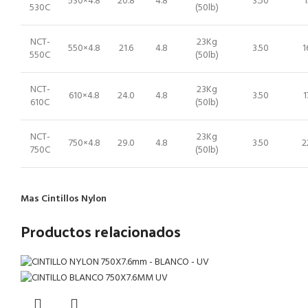
530×4.8
20.8
4.8
3.50
1
530C
(50lb)
NCT-
23Kg
550×4.8
21.6
4.8
3.50
1
550C
(50lb)
NCT-
23Kg
610×4.8
24.0
4.8
3.50
1
610C
(50lb)
NCT-
23Kg
750×4.8
29.0
4.8
3.50
2
750C
(50lb)
Mas Cintillos Nylon
Productos relacionados