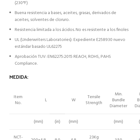
(230°F)
Buena resistencia a bases, aceites, grasas, derivados de
aceites, solventes de cloruro.
Resistencia limitada a los ácidos. No es resistente a los finoles
UL (Underwriters Laboratories): Expediente E258930 nuevo
estándar basado UL62275
Aprobación TUV: EN62275:2015 REACH, ROHS, PAHS
Compliance.
MEDIDA:
Min.
Item
Tensile
L
W
Bundle
B
No.
Strength
Diameter
Di
(mm)
(in)
(mm)
(mm)
NCT-
23Kg