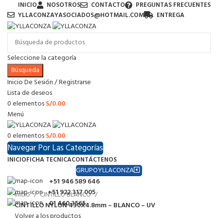
INICIO
NOSOTROS
CONTACTO
PREGUNTAS FRECUENTES
YLLACONZAYASOCIADOS@HOTMAIL.COM
ENTREGA
Seleccione la categoría
Búsqueda
Inicio De Sesión / Registrarse
Lista de deseos
0
elementos
S/
0.00
Menú
0
elementos
S/
0.00
Navegar Por Las Categorías
INICIO
FICHA TECNICA
CONTÁCTENOS
GRUPOYLLACONZA
+51 946 589 646
+51 922 317 005
Inicio
CINTILLO BLANCO
01 460 3565
CINTILLO NYLON 430X4.8mm – BLANCO – UV
Volver a los productos