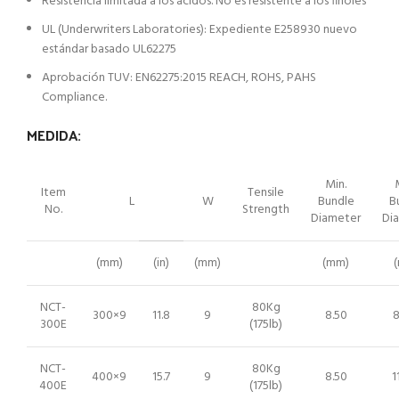
Resistencia limitada a los ácidos. No es resistente a los finoles
UL (Underwriters Laboratories): Expediente E258930 nuevo
estándar basado UL62275
Aprobación TUV: EN62275:2015 REACH, ROHS, PAHS
Compliance.
MEDIDA:
Min.
Item
Tensile
L
W
Bundle
B
No.
Strength
Diameter
Di
(mm)
(in)
(mm)
(mm)
NCT-
80Kg
300×9
11.8
9
8.50
8
300E
(175lb)
NCT-
80Kg
400×9
15.7
9
8.50
1
400E
(175lb)