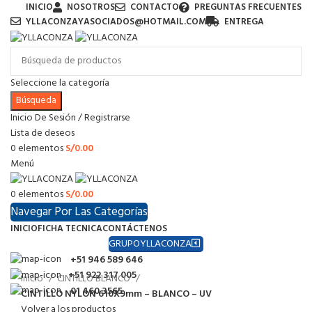
INICIO
NOSOTROS
CONTACTO
PREGUNTAS FRECUENTES
YLLACONZAYASOCIADOS@HOTMAIL.COM
ENTREGA
Seleccione la categoría
Búsqueda
Inicio De Sesión / Registrarse
Lista de deseos
0
elementos
S/
0.00
Menú
0
elementos
S/
0.00
Navegar Por Las Categorías
INICIO
FICHA TECNICA
CONTÁCTENOS
GRUPOYLLACONZA
+51 946 589 646
+51 922 317 005
Inicio
CINTILLO BLANCO
01 460 3565
CINTILLO NYLON 610X9mm – BLANCO – UV
Volver a los productos