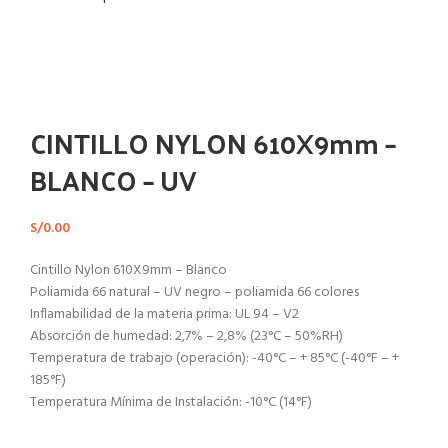
Haga Click para agrandar
CINTILLO NYLON 610X9mm –
BLANCO – UV
S/
0.00
Cintillo Nylon 610X9mm – Blanco
Poliamida 66 natural – UV negro – poliamida 66 colores
Inflamabilidad de la materia prima: UL 94 – V2
Absorción de humedad: 2,7% – 2,8% (23°C – 50%RH)
Temperatura de trabajo (operación): -40°C – + 85°C (-40°F – +
185°F)
Temperatura Mínima de Instalación: -10°C (14°F)