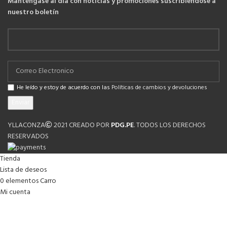
Manténgase al día con noticias y promociones suscribiéndose a
nuestro boletín
He leído y estoy de acuerdo con las
Políticas de cambios y devoluciones
YLLACONZA
2021 CREADO POR
PDG.PE
. TODOS LOS DERECHOS
RESERVADOS
Tienda
Lista de deseos
0
elementos
Carro
Mi cuenta