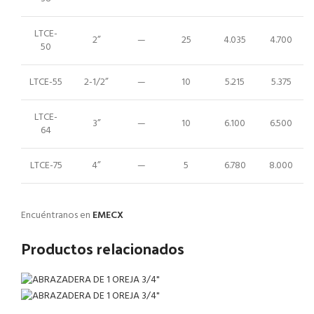
LTCE-
2”
—
25
4.035
4.700
50
LTCE-55
2-1/2”
—
10
5.215
5.375
LTCE-
3”
—
10
6.100
6.500
64
LTCE-75
4”
—
5
6.780
8.000
Encuéntranos en
EMECX
Productos relacionados