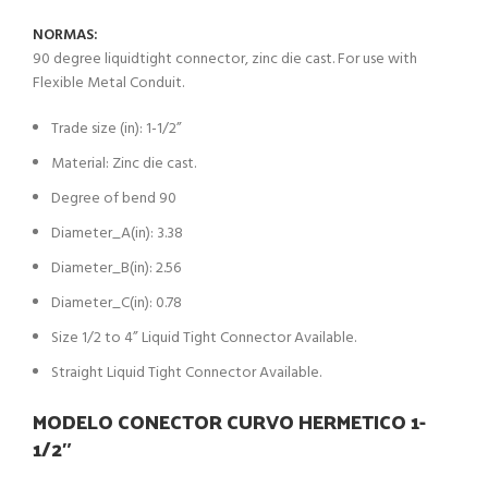
NORMAS:
90 degree liquidtight connector, zinc die cast. For use with
Flexible Metal Conduit.
Trade size (in): 1-1/2”
Material: Zinc die cast.
Degree of bend 90
Diameter_A(in): 3.38
Diameter_B(in): 2.56
Diameter_C(in): 0.78
Size 1/2 to 4” Liquid Tight Connector Available.
Straight Liquid Tight Connector Available.
MODELO CONECTOR CURVO HERMETICO 1-
1/2″