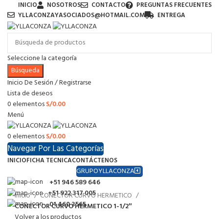
INICIO
NOSOTROS
CONTACTO
PREGUNTAS FRECUENTES
YLLACONZAYASOCIADOS@HOTMAIL.COM
ENTREGA
Seleccione la categoría
Búsqueda
Inicio De Sesión / Registrarse
Lista de deseos
0
elementos
S/
0.00
Menú
0
elementos
S/
0.00
Navegar Por Las Categorías
INICIO
FICHA TECNICA
CONTÁCTENOS
GRUPOYLLACONZA
+51 946 589 646
+51 922 317 005
Inicio
CONECTOR CURVO HERMETICO
01 460 3565
CONECTOR CURVO HERMETICO 1-1/2″
Volver a los productos