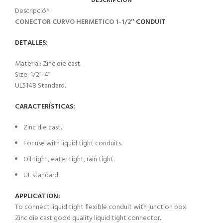
DESCRIPCIÓN
Descripción
CONECTOR CURVO HERMETICO 1-1/2″
CONDUIT
DETALLES:
Material: Zinc die cast.
Size: 1/2”-4”
UL514B Standard.
CARACTERÍSTICAS:
Zinc die cast.
For use with liquid tight conduits.
Oil tight, eater tight, rain tight.
UL standard
APPLICATION:
To connect liquid tight flexible conduit with junction box.
Zinc die cast good quality liquid tight connector.