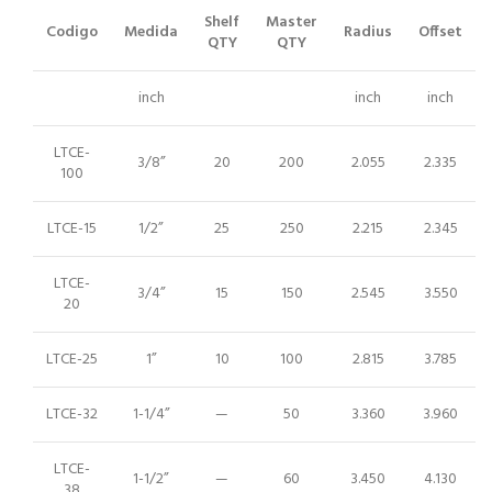
Shelf
Master
Codigo
Medida
Radius
Offset
QTY
QTY
inch
inch
inch
LTCE-
3/8”
20
200
2.055
2.335
100
LTCE-15
1/2”
25
250
2.215
2.345
LTCE-
3/4”
15
150
2.545
3.550
20
LTCE-25
1”
10
100
2.815
3.785
LTCE-32
1-1/4”
—
50
3.360
3.960
LTCE-
1-1/2”
—
60
3.450
4.130
38