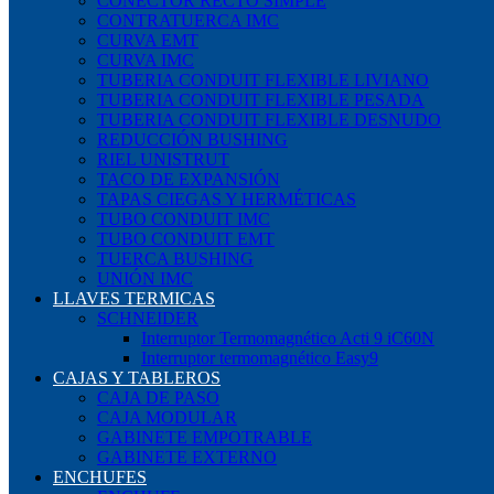
CONECTOR RECTO SIMPLE
CONTRATUERCA IMC
CURVA EMT
CURVA IMC
TUBERIA CONDUIT FLEXIBLE LIVIANO
TUBERIA CONDUIT FLEXIBLE PESADA
TUBERIA CONDUIT FLEXIBLE DESNUDO
REDUCCIÓN BUSHING
RIEL UNISTRUT
TACO DE EXPANSIÓN
TAPAS CIEGAS Y HERMÉTICAS
TUBO CONDUIT IMC
TUBO CONDUIT EMT
TUERCA BUSHING
UNIÓN IMC
LLAVES TERMICAS
SCHNEIDER
Interruptor Termomagnético Acti 9 iC60N
Interruptor termomagnético Easy9
CAJAS Y TABLEROS
CAJA DE PASO
CAJA MODULAR
GABINETE EMPOTRABLE
GABINETE EXTERNO
ENCHUFES