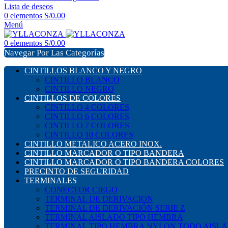
Lista de deseos
0
elementos
S/
0.00
Menú
0
elementos
S/
0.00
Navegar Por Las Categorías
CINTILLOS BLANCO Y NEGRO
CINTILLO BLANCO
CINTILLO NEGRO
CINTILLOS DE COLORES
CINTILLO 4 COLORES
CINTILLO 6 COLORES
CINTILLO 7 COLORES
CINTILLO 10 COLORES
CINTILLO METALICO ACERO INOX.
CINTILLO MARCADOR O TIPO BANDERA
CINTILLO MARCADOR O TIPO BANDERA COLORES
PRECINTO DE SEGURIDAD
TERMINALES
CONECTOR CIEGO
TERMINAL DE DERIVACION
TERMINAL DE DERIVACIÓN SERIE Z
TERMINAL AISLADO TIPO HEMBRA
TERMINAL TIPO HEMBRA NYLON TODO AISL