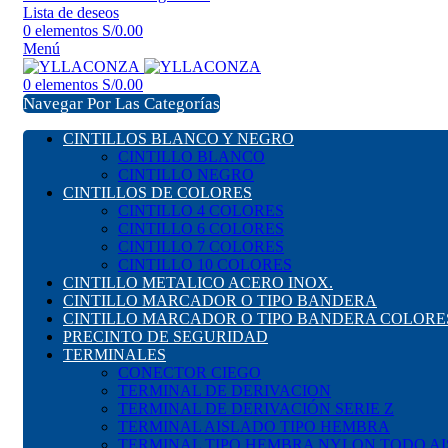
Lista de deseos
0
elementos
S/
0.00
Menú
0
elementos
S/
0.00
Navegar Por Las Categorías
CINTILLOS BLANCO Y NEGRO
CINTILLO BLANCO
CINTILLO NEGRO
CINTILLOS DE COLORES
CINTILLO 4 COLORES
CINTILLO 6 COLORES
CINTILLO 7 COLORES
CINTILLO 10 COLORES
CINTILLO METALICO ACERO INOX.
CINTILLO MARCADOR O TIPO BANDERA
CINTILLO MARCADOR O TIPO BANDERA COLORE
PRECINTO DE SEGURIDAD
TERMINALES
CONECTOR CIEGO
TERMINAL DE DERIVACION
TERMINAL DE DERIVACIÓN SERIE Z
TERMINAL AISLADO TIPO HEMBRA
TERMINAL TIPO HEMBRA NYLON TODO A