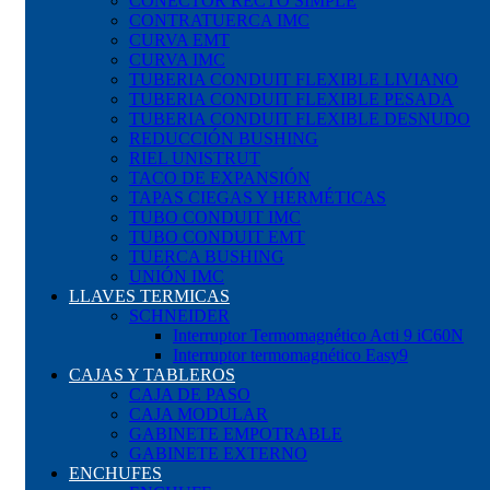
CONECTOR RECTO SIMPLE
CONTRATUERCA IMC
CURVA EMT
CURVA IMC
TUBERIA CONDUIT FLEXIBLE LIVIANO
TUBERIA CONDUIT FLEXIBLE PESADA
TUBERIA CONDUIT FLEXIBLE DESNUDO
REDUCCIÓN BUSHING
RIEL UNISTRUT
TACO DE EXPANSIÓN
TAPAS CIEGAS Y HERMÉTICAS
TUBO CONDUIT IMC
TUBO CONDUIT EMT
TUERCA BUSHING
UNIÓN IMC
LLAVES TERMICAS
SCHNEIDER
Interruptor Termomagnético Acti 9 iC60N
Interruptor termomagnético Easy9
CAJAS Y TABLEROS
CAJA DE PASO
CAJA MODULAR
GABINETE EMPOTRABLE
GABINETE EXTERNO
ENCHUFES