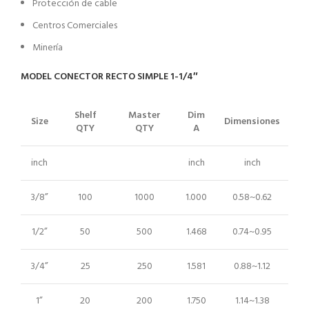
Protección de cable
Centros Comerciales
Minería
MODEL CONECTOR RECTO SIMPLE 1-1/4″
Shelf
Master
Dim
Size
Dimensiones
QTY
QTY
A
inch
inch
inch
3/8”
100
1000
1.000
0.58~0.62
1/2”
50
500
1.468
0.74~0.95
3/4”
25
250
1.581
0.88~1.12
1”
20
200
1.750
1.14~1.38