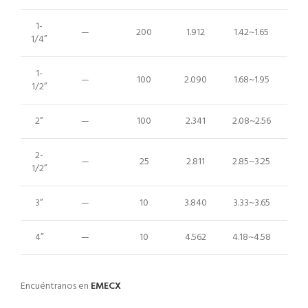
1-
—
200
1.912
1.42~1.65
1/4”
1-
—
100
2.090
1.68~1.95
1/2”
2”
—
100
2.341
2.08~2.56
2-
—
25
2.811
2.85~3.25
1/2”
3”
—
10
3.840
3.33~3.65
4”
—
10
4.562
4.18~4.58
Encuéntranos en
EMECX