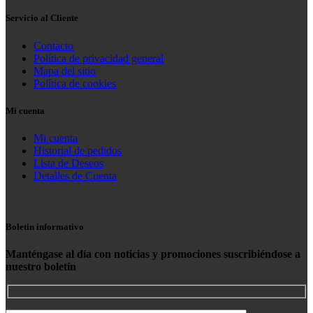
Servicio al Cliente
Contacto
Política de privacidad general
Mapa del sitio
Política de cookies
Mi cuenta
Mi cuenta
Historial de pedidos
Lista de Deseos
Detalles de Cuenta
Boletin informativo
Manténgase al día con noticias y promociones suscribiéndose a
nuestro boletín