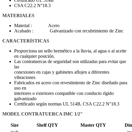
Certificado UL 514B
CSA C22.2 N°18.3
MATERIALES
Material : Acero
Acabado : Galvanizado con recubrimiento de Zinc
CARACTERÍSTICAS
Proporciona un sello hermético a la lluvia, al agua o al aceite
en cualquier posición.
Las contratuercas de seguridad son utilizadas para evitar que
las
conexiones en cajas y gabinetes aflojen a diferentes
vibraciones
Fabricados en acero con revestimiento de Zinc diseñado para
uso en
interiores o exteriores compatible con conducto rígido
galvanizado
Certificado según normas UL 514B, CSA C22.2 N°18.3
MODEL CONTRATUERCA IMC 1/2″
Size
Shelf QTY
Master QTY
Di