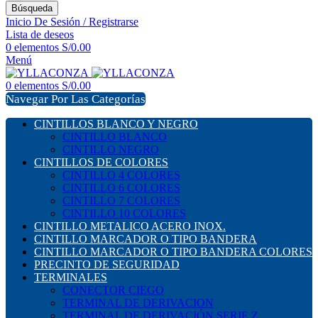
Búsqueda
Inicio De Sesión / Registrarse
Lista de deseos
0
elementos
S/
0.00
Menú
0
elementos
S/
0.00
Navegar Por Las Categorías
CINTILLOS BLANCO Y NEGRO
CINTILLO BLANCO
CINTILLO NEGRO
CINTILLOS DE COLORES
CINTILLO 4 COLORES
CINTILLO 6 COLORES
CINTILLO 7 COLORES
CINTILLO 10 COLORES
CINTILLO METALICO ACERO INOX.
CINTILLO MARCADOR O TIPO BANDERA
CINTILLO MARCADOR O TIPO BANDERA COLORES
PRECINTO DE SEGURIDAD
TERMINALES
CONECTOR CIEGO
TERMINAL DE DERIVACION
TERMINAL DE DERIVACIÓN SERIE Z