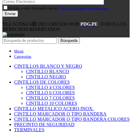
He leído y estoy de acuerdo con las
Políticas de cambios y devoluciones
YLLACONZA
2021 CREADO POR
PDG.PE
. TODOS LOS
DERECHOS RESERVADOS
Búsqueda
Menú
Categorías
CINTILLOS BLANCO Y NEGRO
CINTILLO BLANCO
CINTILLO NEGRO
CINTILLOS DE COLORES
CINTILLO 4 COLORES
CINTILLO 6 COLORES
CINTILLO 7 COLORES
CINTILLO 10 COLORES
CINTILLO METALICO ACERO INOX.
CINTILLO MARCADOR O TIPO BANDERA
CINTILLO MARCADOR O TIPO BANDERA COLORES
PRECINTO DE SEGURIDAD
TERMINALES