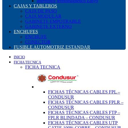
Interruptor termomagnético Easy9
CAJAS Y TABLEROS
CAJA DE PASO
CAJA MODULAR
GABINETE EMPOTRABLE
GABINETE EXTERNO
ENCHUFES
ENCHUFE
CONECTOR
FUSIBLE AUTOMOTRIZ ESTANDAR
INICIO
FICHA TECNICA
FICHA TECNICA
FICHAS TÉCNICAS CABLES FPL –
CONDUSUR
FICHAS TÉCNICAS CABLES FPLR –
CONDUSUR
FICHAS TÉCNICAS CABLES FTP –
FPLR BLINDADA – CONDUSUR
FICHAS TÉCNICAS CABLES UTP
CAT5E 100% COBRE – CONDUSUR