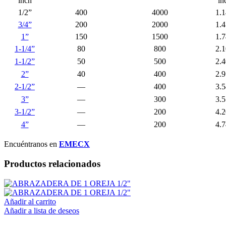
inch
in
1/2”
400
4000
1.
3/4”
200
2000
1.
1”
150
1500
1.
1-1/4”
80
800
2.
1-1/2”
50
500
2.
2”
40
400
2.
2-1/2”
—
400
3.
3”
—
300
3.
3-1/2”
—
200
4.
4”
—
200
4.
Encuéntranos en
EMECX
Productos relacionados
Añadir al carrito
Añadir a lista de deseos