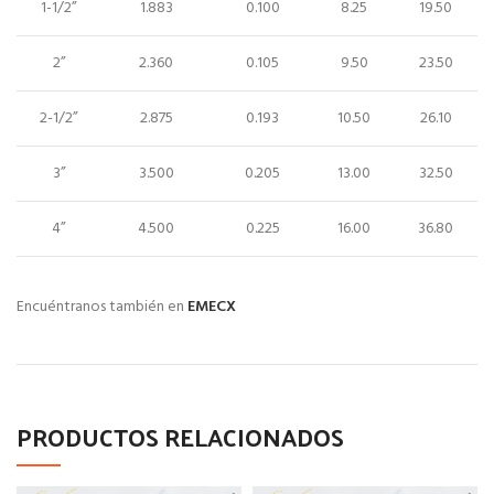
1-1/2”
1.883
0.100
8.25
19.50
2”
2.360
0.105
9.50
23.50
2-1/2”
2.875
0.193
10.50
26.10
3”
3.500
0.205
13.00
32.50
4”
4.500
0.225
16.00
36.80
Encuéntranos también en
EMECX
PRODUCTOS RELACIONADOS