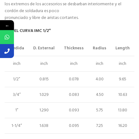
los extremos de los accesorios se desbarban interiormente y el
cordón de soldadura es poco
pronunciado y libre de aristas cortantes.
←
MODEL CURVA IMC 1/2″
Medida
D. External
Thickness
Radius
Length
inch
inch
inch
inch
inch
1/2”
0.815
0.078
4.00
9.65
3/4”
1.029
0.083
4.50
10.63
1”
1.290
0.093
5.75
13.80
1-1/4”
1.638
0.095
7.25
16.20