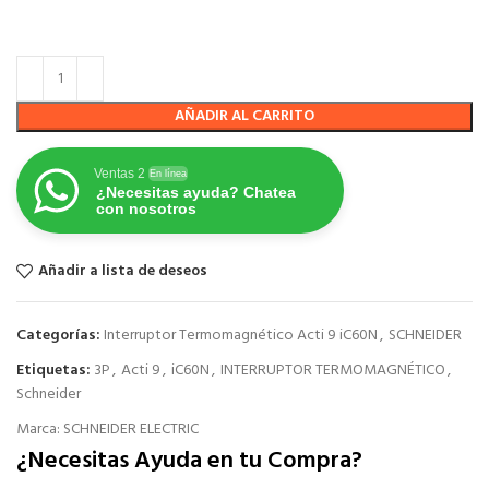
AÑADIR AL CARRITO
Ventas 2
En línea
¿Necesitas ayuda? Chatea
con nosotros
Añadir a lista de deseos
Categorías:
Interruptor Termomagnético Acti 9 iC60N
,
SCHNEIDER
Etiquetas:
3P
,
Acti 9
,
iC60N
,
INTERRUPTOR TERMOMAGNÉTICO
,
Schneider
Marca:
SCHNEIDER ELECTRIC
¿Necesitas Ayuda en tu Compra?