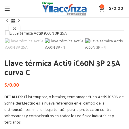
0
S/
0.00
Inicio
SCHNEIDER
Interruptor Termomagnético Acti 9 iC60N
Haga Click para agrandar
Llave térmica Acti9 iC60N 3P 25A
curva C
S/
0.00
DETALLES:
El interruptor, o breaker, termomagnético Acti9 iC60N de
Schneider Electric es la nueva referencia en el campo de la
distribución terminal en baja tensión para la protección contra
sobrecargas y cortocircuitos en todos los edificios industriales y
terciarios.