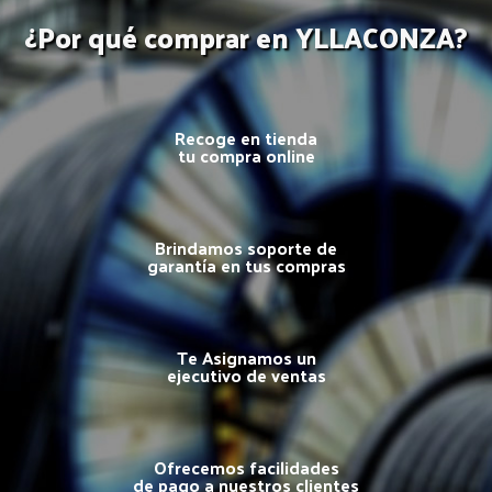
¿Por qué comprar en YLLACONZA?
Recoge en tienda
tu compra online
Brindamos soporte de
garantía en tus compras
Te Asignamos un
ejecutivo de ventas
Ofrecemos facilidades
de pago a nuestros clientes