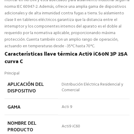
montar en riel DIN y está adecuado para aislamiento industrial segun la
norma IEC 60947-2. Además, ofrece una amplia gama de dispositivos
adicionales y de alta inmunidad contra fugas a tierra. Su aislamiento
clase II en tableros eléctricos garantiza que la distancia entre el
interruptor y los componentes internos del aparato es el doble al
requerido por la normativa aplicable, proporcionando máxima
protección. Cuenta también con un amplio rango de operación,
actuando en temperaturas desde -35°C hasta 70°C.
Características llave térmica Acti9 iC60N 3P 25A
curva C
Principal
APLICACIÓN DEL
Distribución Eléctrica Residencial y
DISPOSITIVO
Comercial
GAMA
Acti 9
NOMBRE DEL
Acti9 iC60
PRODUCTO