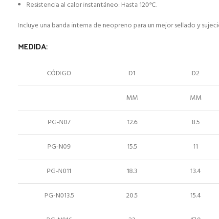
Resistencia al calor instantáneo: Hasta 120°C.
Incluye una banda interna de neopreno para un mejor sellado y sujeci
MEDIDA:
CÓDIGO
D1
D2
MM
MM
PG-N07
12.6
8.5
PG-N09
15.5
11
PG-N011
18.3
13.4
PG-N013.5
20.5
15.4