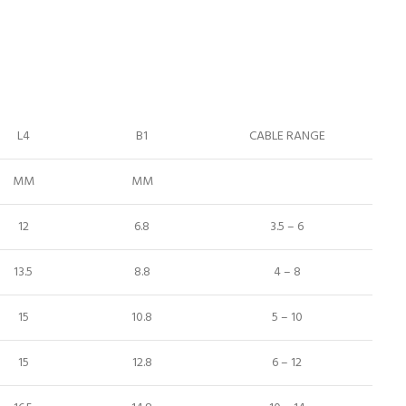
L4
B1
CABLE RANGE
MM
MM
12
6.8
3.5 – 6
13.5
8.8
4 – 8
15
10.8
5 – 10
15
12.8
6 – 12