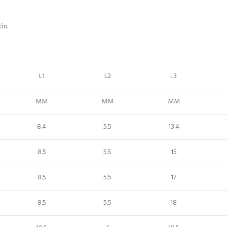
ón.
L1
L2
L3
MM
MM
MM
8.4
5.5
13.4
8.5
5.5
15
8.5
5.5
17
8.5
5.5
18