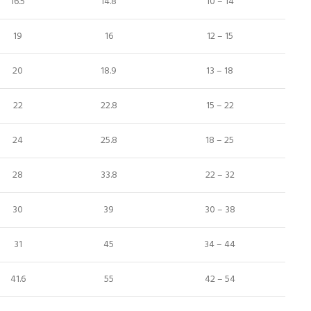
16.5
14.8
10 – 14
19
16
12 – 15
20
18.9
13 – 18
22
22.8
15 – 22
24
25.8
18 – 25
28
33.8
22 – 32
30
39
30 – 38
31
45
34 – 44
41.6
55
42 – 54