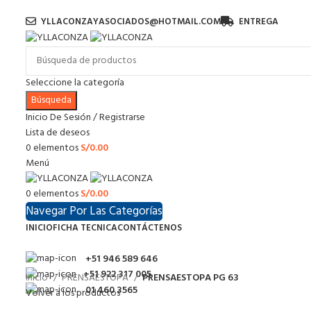
YLLACONZAYASOCIADOS@HOTMAIL.COM
ENTREGA
Seleccione la categoría
Búsqueda
Inicio De Sesión / Registrarse
Lista de deseos
0
elementos
S/
0.00
Menú
0
elementos
S/
0.00
Navegar Por Las Categorías
INICIO
FICHA TECNICA
CONTÁCTENOS
+51 946 589 646
+51 922 317 005
Inicio
PRENSAESTOPA
PRENSAESTOPA PG 63
01 460 3565
Volver a los productos