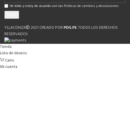
He leído y estoy de acuerdo con las
Políticas de cambios y devoluciones
YLLACONZA
2021 CREADO POR
PDG.PE
. TODOS LOS DERECHOS
RESERVADOS
Tienda
Lista de deseos
Carro
Mi cuenta