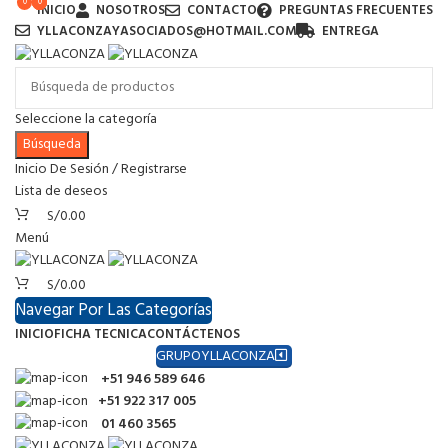
0
0
0
0
0
INICIO
NOSOTROS
CONTACTO
PREGUNTAS FRECUENTES
YLLACONZAYASOCIADOS@HOTMAIL.COM
ENTREGA
Seleccione la categoría
Búsqueda
Inicio De Sesión / Registrarse
Lista de deseos
S/
0.00
Menú
S/
0.00
Navegar Por Las Categorías
INICIO
FICHA TECNICA
CONTÁCTENOS
GRUPOYLLACONZA
+51 946 589 646
+51 922 317 005
01 460 3565