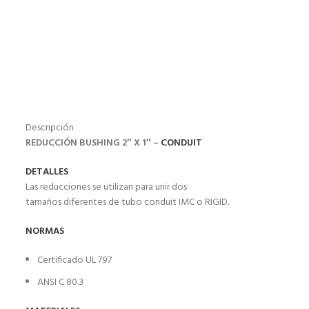
Descripción
REDUCCIÓN BUSHING 2″ X 1″ –
CONDUIT
DETALLES
Las reducciones se utilizan para unir dos
tamaños diferentes de tubo conduit IMC o RIGID.
NORMAS
Certificado UL 797
ANSI C 80.3