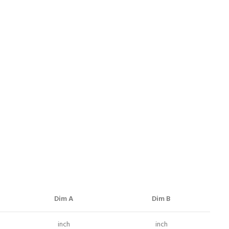
Dim A
Dim B
inch
inch