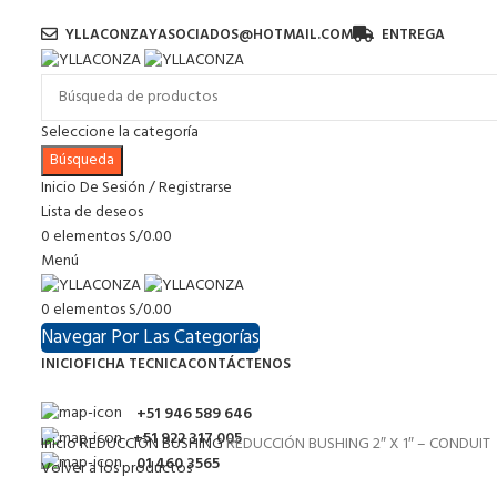
YLLACONZAYASOCIADOS@HOTMAIL.COM
ENTREGA
Seleccione la categoría
Búsqueda
Inicio De Sesión / Registrarse
Lista de deseos
0
elementos
S/
0.00
Menú
0
elementos
S/
0.00
Navegar Por Las Categorías
INICIO
FICHA TECNICA
CONTÁCTENOS
+51 946 589 646
+51 922 317 005
Inicio
REDUCCIÓN BUSHING
REDUCCIÓN BUSHING 2″ X 1″ – CONDUIT
01 460 3565
Volver a los productos