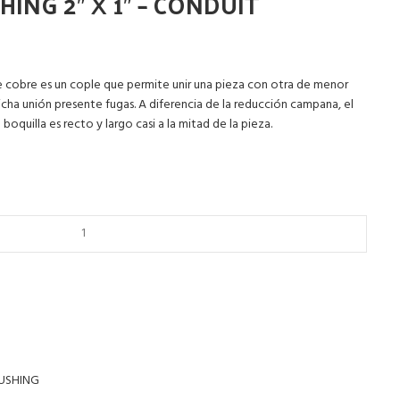
ING 2″ X 1″ – CONDUIT
e cobre es un cople que permite unir una pieza con otra de menor
icha unión presente fugas. A diferencia de la reducción campana, el
 boquilla es recto y largo casi a la mitad de la pieza.
USHING