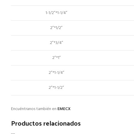
1-1/2”*1-1/4”
2”*1/2”
2”*3/4”
2”*1”
2”*1-1/4”
2”*1-1/2”
Encuéntranos también en
EMECX
Productos relacionados