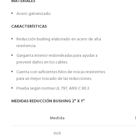
MATERIALES
Acero galvanizado
CARACTERÍSTICAS
Reducción bushing elaborado en acero de alta
resistencia.
Garganta interior redondeadas para ayudar a
prevenir daños en los cables.
Cuenta con suficientes hilos de roscas resistentes
para un mejor roscado de las reducciones.
Prueba según normas UL 797, ANSI C 80.3
MEDIDAS REDUCCIÓN BUSHING 2″ X 1″
Medida
inch