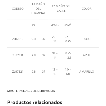
TAMAÑO
TAMAÑO DEL
CÓDIGO
DEL
COLOR
CABLE
TERMINAL
W
L
AWG
MM²
22 –
0.5 –
ZJ87810
9.8
37
ROJO
18
0.75
18 –
0.75
ZJ87811
9.8
37
AZUL
14
– 2.5
12 –
4.0 –
ZJ87821
9.8
37
AMARILLO
10
6.0
MAS TERMINALES DE DERIVACIÓN
Productos relacionados