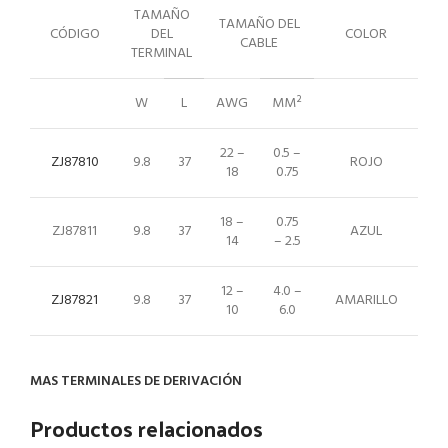
TAMAÑO
TAMAÑO DEL
CÓDIGO
DEL
COLOR
CABLE
TERMINAL
W
L
AWG
MM²
22 –
0.5 –
ZJ87810
9.8
37
ROJO
18
0.75
18 –
0.75
ZJ87811
9.8
37
AZUL
14
– 2.5
12 –
4.0 –
ZJ87821
9.8
37
AMARILLO
10
6.0
MAS TERMINALES DE DERIVACIÓN
Productos relacionados