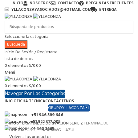
INICIO
NOSOTROS
CONTACTO
PREGUNTAS FRECUENTES
YLLACONZAYASOCIADOS@HOTMAIL.COM
ENTREGA
Seleccione la categoría
Búsqueda
Inicio De Sesión / Registrarse
Lista de deseos
0
elementos
S/
0.00
Menú
0
elementos
S/
0.00
Navegar Por Las Categorías
INICIO
FICHA TECNICA
CONTÁCTENOS
GRUPOYLLACONZA
+51 946 589 646
+51 922 317 005
Inicio
TERMINAL DE DERIVACIÓN SERIE Z
TERMINAL DE
01 460 3565
DERIVACIÓN Zj – 14-16 AWG – AZUL
Volver a los productos