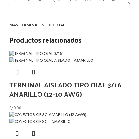
VF1.25–8
4.3
5/16”
11.16
27.5
11.1
10
16
MAS TERMINALES TIPO OJAL
Productos relacionados
TERMINAL AISLADO TIPO OJAL 3/16″
AMARILLO (12-10 AWG)
S/
0.00