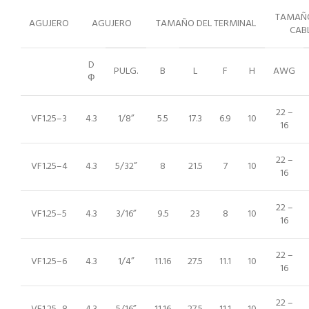
TAMAÑO
AGUJERO
AGUJERO
TAMAÑO DEL TERMINAL
CAB
D
PULG.
B
L
F
H
AWG
Ф
22 –
VF1.25–3
4.3
1/8”
5.5
17.3
6.9
10
16
22 –
VF1.25–4
4.3
5/32”
8
21.5
7
10
16
22 –
VF1.25–5
4.3
3/16”
9.5
23
8
10
16
22 –
VF1.25–6
4.3
1/4”
11.16
27.5
11.1
10
16
22 –