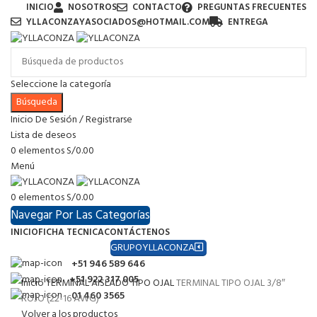
INICIO
NOSOTROS
CONTACTO
PREGUNTAS FRECUENTES
YLLACONZAYASOCIADOS@HOTMAIL.COM
ENTREGA
Seleccione la categoría
Búsqueda
Inicio De Sesión / Registrarse
Lista de deseos
0
elementos
S/
0.00
Menú
0
elementos
S/
0.00
Navegar Por Las Categorías
INICIO
FICHA TECNICA
CONTÁCTENOS
GRUPOYLLACONZA
+51 946 589 646
+51 922 317 005
Inicio
TERMINAL AISLADO TIPO OJAL
TERMINAL TIPO OJAL 3/8″
01 460 3565
ROJO (22-16 AWG)
Volver a los productos