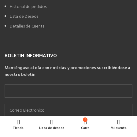
Historial de pedidos
Lista de Deseos
Detalles de Cuenta
BOLETIN INFORMATIVO
Manténgase al día con noticias y promociones suscribiéndose a
nuestro boletín
He leído y estoy de acuerdo con las
Políticas de cambios y devoluciones
0
Tienda
Lista de deseos
Carro
Mi cuenta