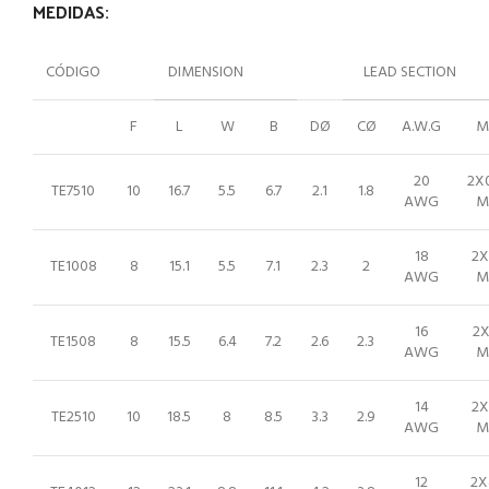
MEDIDAS:
CÓDIGO
DIMENSION
LEAD SECTION
F
L
W
B
DØ
CØ
A.W.G
M
20
2X0
TE7510
10
16.7
5.5
6.7
2.1
1.8
AWG
M
18
2X
TE1008
8
15.1
5.5
7.1
2.3
2
AWG
M
16
2X
TE1508
8
15.5
6.4
7.2
2.6
2.3
AWG
M
14
2X
TE2510
10
18.5
8
8.5
3.3
2.9
AWG
M
12
2X