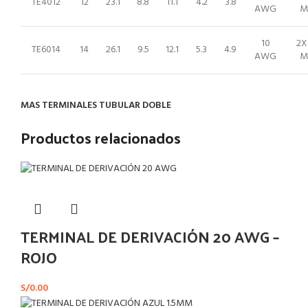
TE4012
12
23.1
8.8
11.1
4.2
3.8
AWG
M
10
2X
TE6014
14
26.1
9.5
12.1
5.3
4.9
AWG
M
MAS TERMINALES TUBULAR DOBLE
Productos relacionados
TERMINAL DE DERIVACIÓN 20 AWG –
ROJO
S/
0.00