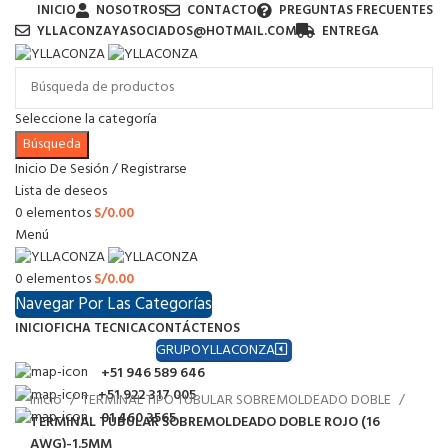
INICIO
NOSOTROS
CONTACTO
PREGUNTAS FRECUENTES
YLLACONZAYASOCIADOS@HOTMAIL.COM
ENTREGA
Seleccione la categoría
Búsqueda
Inicio De Sesión / Registrarse
Lista de deseos
0
elementos
S/
0.00
Menú
0
elementos
S/
0.00
Navegar Por Las Categorías
INICIO
FICHA TECNICA
CONTÁCTENOS
GRUPOYLLACONZA
+51 946 589 646
+51 922 317 005
Inicio
TERMINAL TIPO TUBULAR SOBREMOLDEADO DOBLE
01 460 3565
TERMINAL TUBULAR SOBREMOLDEADO DOBLE ROJO (16
AWG)-1.5MM