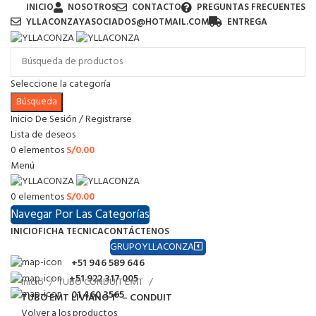
INICIO
NOSOTROS
CONTACTO
PREGUNTAS FRECUENTES
YLLACONZAYASOCIADOS@HOTMAIL.COM
ENTREGA
Seleccione la categoría
Búsqueda
Inicio De Sesión / Registrarse
Lista de deseos
0
elementos
S/
0.00
Menú
0
elementos
S/
0.00
Navegar Por Las Categorías
INICIO
FICHA TECNICA
CONTÁCTENOS
GRUPOYLLACONZA
+51 946 589 646
+51 922 317 005
Inicio
TUBO CONDUIT EMT
01 460 3565
TUBO EMT LIVIANO 1″ – CONDUIT
Volver a los productos