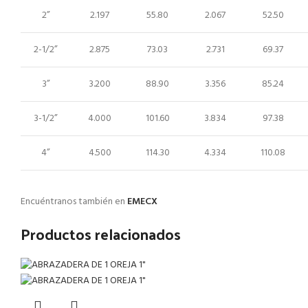
2”
2.197
55.80
2.067
52.50
2-1/2”
2.875
73.03
2.731
69.37
3”
3.200
88.90
3.356
85.24
3-1/2”
4.000
101.60
3.834
97.38
4”
4.500
114.30
4.334
110.08
Encuéntranos también en
EMECX
Productos relacionados