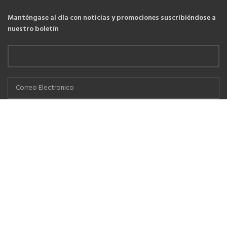
Manténgase al día con noticias y promociones suscribiéndose a
nuestro boletín
He leído y estoy de acuerdo con las
Políticas de cambios y devoluciones
YLLACONZA
2021 CREADO POR
PDG.PE
. TODOS LOS DERECHOS
RESERVADOS
Tienda
Lista de deseos
Carro
Mi cuenta