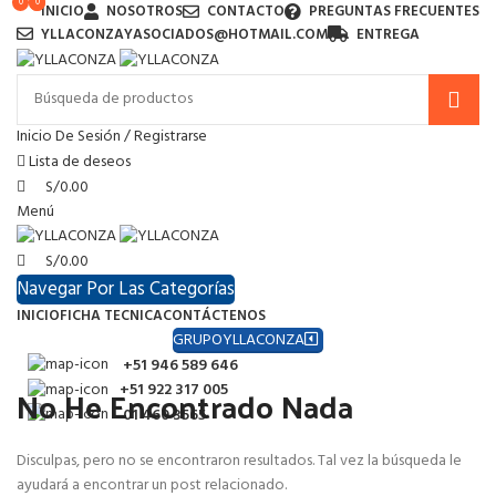
0
0
0
INICIO
NOSOTROS
CONTACTO
PREGUNTAS FRECUENTES
YLLACONZAYASOCIADOS@HOTMAIL.COM
ENTREGA
Inicio De Sesión / Registrarse
Lista de deseos
S/
0.00
Menú
S/
0.00
Navegar Por Las Categorías
INICIO
FICHA TECNICA
CONTÁCTENOS
GRUPOYLLACONZA
+51 946 589 646
No He Encontrado Nada
+51 922 317 005
01 460 3565
Disculpas, pero no se encontraron resultados. Tal vez la búsqueda le
ayudará a encontrar un post relacionado.