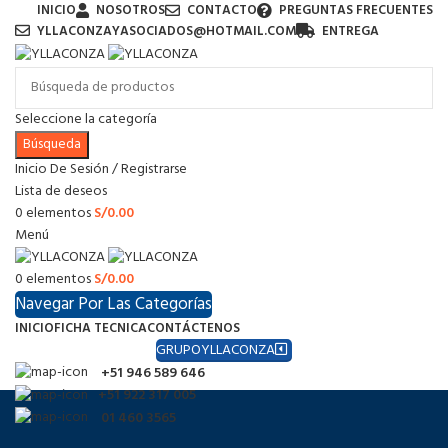
INICIO
NOSOTROS
CONTACTO
PREGUNTAS FRECUENTES
YLLACONZAYASOCIADOS@HOTMAIL.COM
ENTREGA
Seleccione la categoría
Búsqueda
Inicio De Sesión / Registrarse
Lista de deseos
0
elementos
S/
0.00
Menú
0
elementos
S/
0.00
Navegar Por Las Categorías
INICIO
FICHA TECNICA
CONTÁCTENOS
GRUPOYLLACONZA
+51 946 589 646
+51 922 317 005
01 460 3565