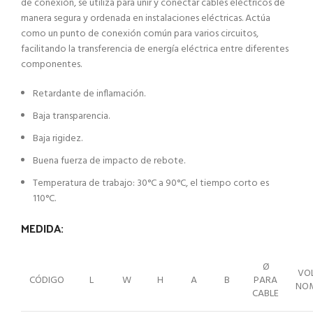
de conexión, se utiliza para unir y conectar cables eléctricos de
manera segura y ordenada en instalaciones eléctricas. Actúa
como un punto de conexión común para varios circuitos,
facilitando la transferencia de energía eléctrica entre diferentes
componentes.
Retardante de inflamación.
Baja transparencia.
Baja rigidez.
Buena fuerza de impacto de rebote.
Temperatura de trabajo: 30°C a 90°C, el tiempo corto es
110°C.
MEDIDA:
Ø
VO
CÓDIGO
L
W
H
A
B
PARA
NOM
CABLE