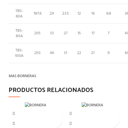
TBS-
187.6
29
23.5
12
16
6.8
3
60A
TBS-
205
33
27
15
17
7
4
80A
TBS-
250
46
31
22
21
9
4
100A
MAS BORNERAS
PRODUCTOS RELACIONADOS