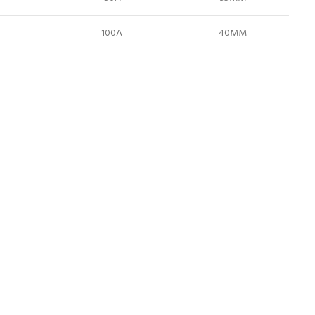
100A
40MM