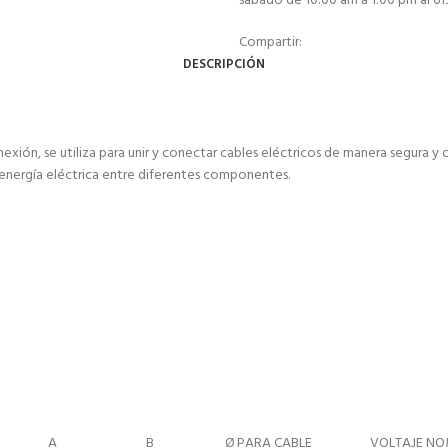
sabádo de 10:00 am a 1:00 pm al 6
Compartir:
DESCRIPCIÓN
n, se utiliza para unir y conectar cables eléctricos de manera segura y 
e energía eléctrica entre diferentes componentes.
A
B
Ø PARA CABLE
VOLTAJE NO