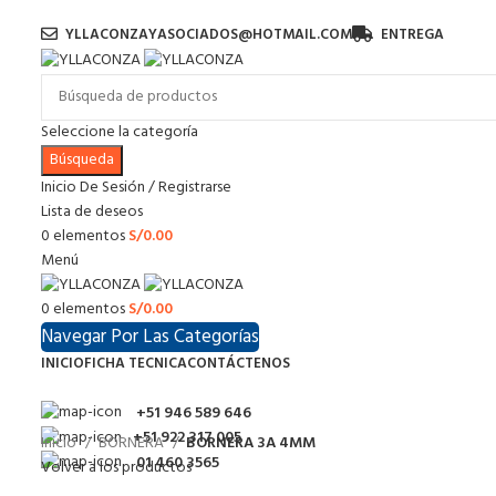
YLLACONZAYASOCIADOS@HOTMAIL.COM
ENTREGA
Seleccione la categoría
Búsqueda
Inicio De Sesión / Registrarse
Lista de deseos
0
elementos
S/
0.00
Menú
0
elementos
S/
0.00
Navegar Por Las Categorías
INICIO
FICHA TECNICA
CONTÁCTENOS
+51 946 589 646
+51 922 317 005
Inicio
BORNERA
BORNERA 3A 4MM
01 460 3565
Volver a los productos