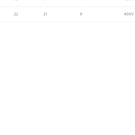
22
21
9
400V