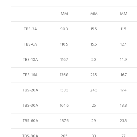
MM
MM
MM
TBS-3A
90.3
15.5
11.5
TBS-6A
110.5
15.5
12.4
TBS-10A
116.7
20
14.9
TBS-16A
136.8
21.5
16.7
TBS-20A
153.5
24.5
17.4
TBS-30A
164.6
25
18.8
TBS-60A
187.6
29
23.5
TBS-80A
205
33
27