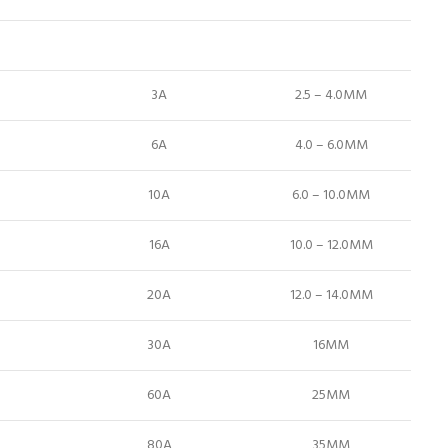
3A
2.5 – 4.0MM
6A
4.0 – 6.0MM
10A
6.0 – 10.0MM
16A
10.0 – 12.0MM
20A
12.0 – 14.0MM
30A
16MM
60A
25MM
80A
35MM