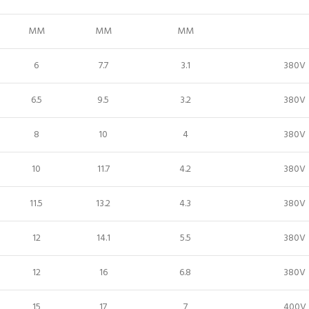
MM
MM
MM
6
7.7
3.1
380V
6.5
9.5
3.2
380V
8
10
4
380V
10
11.7
4.2
380V
11.5
13.2
4.3
380V
12
14.1
5.5
380V
12
16
6.8
380V
15
17
7
400V