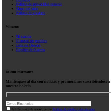
Política de privacidad general
Mapa del sitio
Política de cookies
Mi cuenta
Mi cuenta
Historial de pedidos
Lista de Deseos
Detalles de Cuenta
Boletin informativo
Manténgase al día con noticias y promociones suscribiéndose a
nuestro boletín
He leído y estoy de acuerdo con las
Políticas de cambios y devoluciones