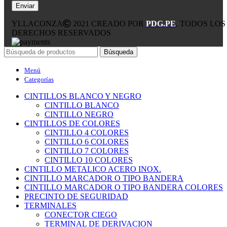
YLLACONZA
2021 CREADO POR
PDG.PE
. TODOS LOS
DERECHOS RESERVADOS
Búsqueda
Menú
Categorías
CINTILLOS BLANCO Y NEGRO
CINTILLO BLANCO
CINTILLO NEGRO
CINTILLOS DE COLORES
CINTILLO 4 COLORES
CINTILLO 6 COLORES
CINTILLO 7 COLORES
CINTILLO 10 COLORES
CINTILLO METALICO ACERO INOX.
CINTILLO MARCADOR O TIPO BANDERA
CINTILLO MARCADOR O TIPO BANDERA COLORES
PRECINTO DE SEGURIDAD
TERMINALES
CONECTOR CIEGO
TERMINAL DE DERIVACION