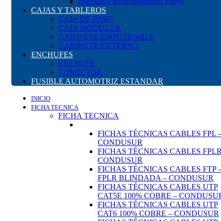
Interruptor termomagnético Easy9
CAJAS Y TABLEROS
CAJA DE PASO
CAJA MODULAR
GABINETE EMPOTRABLE
GABINETE EXTERNO
ENCHUFES
ENCHUFE
CONECTOR
FUSIBLE AUTOMOTRIZ ESTANDAR
INICIO
FICHA TECNICA
FICHA TECNICA
FICHAS TÉCNICAS CABLES FPL 
CONDUSUR
FICHAS TÉCNICAS CABLES FPLR
CONDUSUR
FICHAS TÉCNICAS CABLES FTP 
FPLR BLINDADA – CONDUSUR
FICHAS TÉCNICAS CABLES UTP
CAT5E 100% COBRE – CONDUSU
FICHAS TÉCNICAS CABLES UTP
CAT6 100% COBRE – CONDUSUR