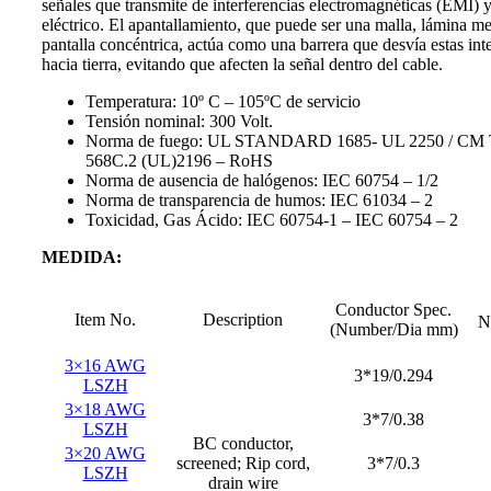
señales que transmite de interferencias electromagnéticas (EMI) 
eléctrico. El apantallamiento, que puede ser una malla, lámina me
pantalla concéntrica, actúa como una barrera que desvía estas int
hacia tierra, evitando que afecten la señal dentro del cable.
Temperatura: 10º C – 105ºC de servicio
Tensión nominal: 300 Volt.
Norma de fuego: UL STANDARD 1685- UL 2250 / CM 
568C.2 (UL)2196 – RoHS
Norma de ausencia de halógenos: IEC 60754 – 1/2
Norma de transparencia de humos: IEC 61034 – 2
Toxicidad, Gas Ácido: IEC 60754-1 – IEC 60754 – 2
MEDIDA:
Conductor Spec.
Item No.
Description
N
(Number/Dia mm)
3×16 AWG
3*19/0.294
LSZH
3×18 AWG
3*7/0.38
LSZH
BC conductor,
3×20 AWG
screened; Rip cord,
3*7/0.3
LSZH
drain wire