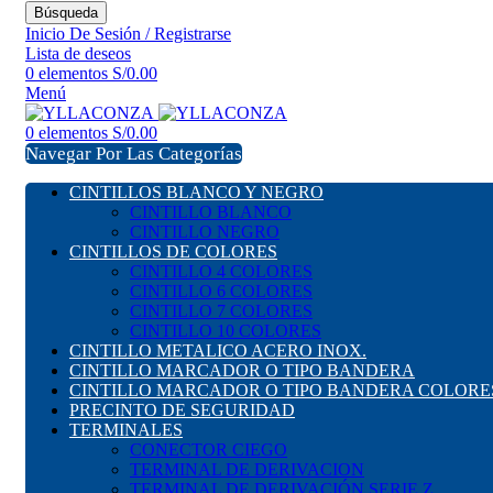
Búsqueda
Inicio De Sesión / Registrarse
Lista de deseos
0
elementos
S/
0.00
Menú
0
elementos
S/
0.00
Navegar Por Las Categorías
CINTILLOS BLANCO Y NEGRO
CINTILLO BLANCO
CINTILLO NEGRO
CINTILLOS DE COLORES
CINTILLO 4 COLORES
CINTILLO 6 COLORES
CINTILLO 7 COLORES
CINTILLO 10 COLORES
CINTILLO METALICO ACERO INOX.
CINTILLO MARCADOR O TIPO BANDERA
CINTILLO MARCADOR O TIPO BANDERA COLORE
PRECINTO DE SEGURIDAD
TERMINALES
CONECTOR CIEGO
TERMINAL DE DERIVACION
TERMINAL DE DERIVACIÓN SERIE Z