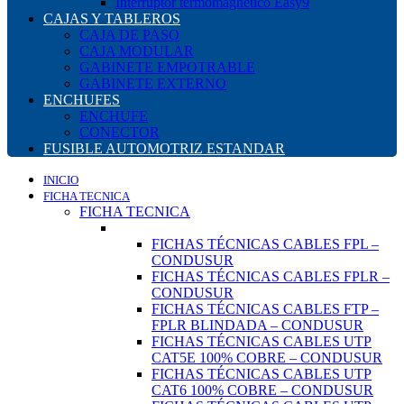
Interruptor termomagnético Easy9
CAJAS Y TABLEROS
CAJA DE PASO
CAJA MODULAR
GABINETE EMPOTRABLE
GABINETE EXTERNO
ENCHUFES
ENCHUFE
CONECTOR
FUSIBLE AUTOMOTRIZ ESTANDAR
INICIO
FICHA TECNICA
FICHA TECNICA
FICHAS TÉCNICAS CABLES FPL –
CONDUSUR
FICHAS TÉCNICAS CABLES FPLR –
CONDUSUR
FICHAS TÉCNICAS CABLES FTP –
FPLR BLINDADA – CONDUSUR
FICHAS TÉCNICAS CABLES UTP
CAT5E 100% COBRE – CONDUSUR
FICHAS TÉCNICAS CABLES UTP
CAT6 100% COBRE – CONDUSUR