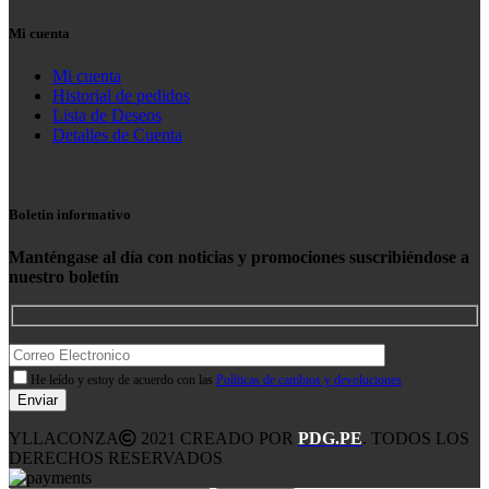
Mi cuenta
Mi cuenta
Historial de pedidos
Lista de Deseos
Detalles de Cuenta
Boletin informativo
Manténgase al día con noticias y promociones suscribiéndose a
nuestro boletín
He leído y estoy de acuerdo con las
Políticas de cambios y devoluciones
YLLACONZA
2021 CREADO POR
PDG.PE
. TODOS LOS
DERECHOS RESERVADOS