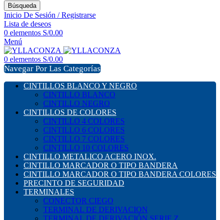
Búsqueda
Inicio De Sesión / Registrarse
Lista de deseos
0
elementos
S/
0.00
Menú
0
elementos
S/
0.00
Navegar Por Las Categorías
CINTILLOS BLANCO Y NEGRO
CINTILLO BLANCO
CINTILLO NEGRO
CINTILLOS DE COLORES
CINTILLO 4 COLORES
CINTILLO 6 COLORES
CINTILLO 7 COLORES
CINTILLO 10 COLORES
CINTILLO METALICO ACERO INOX.
CINTILLO MARCADOR O TIPO BANDERA
CINTILLO MARCADOR O TIPO BANDERA COLORES
PRECINTO DE SEGURIDAD
TERMINALES
CONECTOR CIEGO
TERMINAL DE DERIVACION
TERMINAL DE DERIVACIÓN SERIE Z