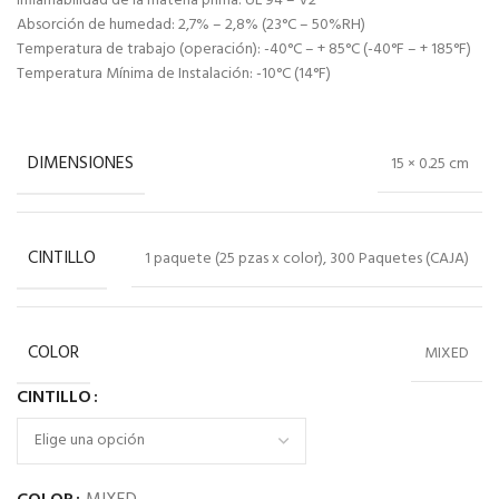
Inflamabilidad de la materia prima: UL 94 – V2
Absorción de humedad: 2,7% – 2,8% (23°C – 50%RH)
Temperatura de trabajo (operación): -40°C – + 85°C (-40°F – + 185°F)
Temperatura Mínima de Instalación: -10°C (14°F)
DIMENSIONES
15 × 0.25 cm
CINTILLO
1 paquete (25 pzas x color), 300 Paquetes (CAJA)
COLOR
MIXED
CINTILLO