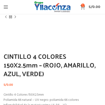
0
S/
0.00
Inicio
CINTILLO 4 COLORES
Haga Click para agrandar
CINTILLO 4 COLORES
150X2.5mm – (ROJO, AMARILLO,
AZUL, VERDE)
S/
0.00
Cintillo 4 Colores 150X2.5mm
Poliamida 66 natural – UV negro: poliamida 66 colores