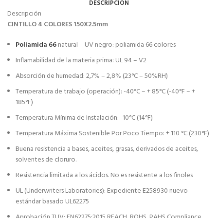
DESCRIPCIÓN
Descripción
CINTILLO 4 COLORES 150X2.5mm
Poliamida 66
natural – UV negro: poliamida 66 colores
Inflamabilidad de la materia prima: UL 94 – V2
Absorción de humedad: 2,7% – 2,8% (23°C – 50%RH)
Temperatura de trabajo (operación): -40°C – + 85°C (-40°F – +
185°F)
Temperatura Mínima de Instalación: -10°C (14°F)
Temperatura Máxima Sostenible Por Poco Tiempo: + 110 °C (230°F)
Buena resistencia a bases, aceites, grasas, derivados de aceites,
solventes de cloruro.
Resistencia limitada a los ácidos. No es resistente a los finoles
UL (Underwriters Laboratories): Expediente E258930 nuevo
estándar basado UL62275
Aprobación TUV: EN62275:2015 REACH, ROHS, PAHS Compliance.