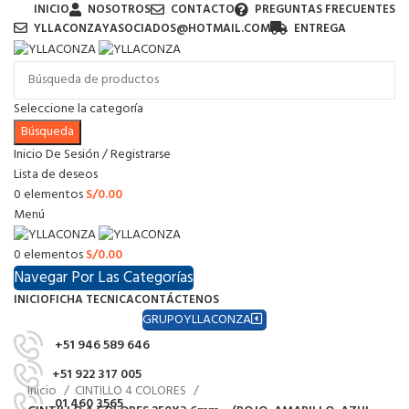
INICIO
NOSOTROS
CONTACTO
PREGUNTAS FRECUENTES
YLLACONZAYASOCIADOS@HOTMAIL.COM
ENTREGA
Seleccione la categoría
Búsqueda
Inicio De Sesión / Registrarse
Lista de deseos
0
elementos
S/
0.00
Menú
0
elementos
S/
0.00
Navegar Por Las Categorías
INICIO
FICHA TECNICA
CONTÁCTENOS
GRUPOYLLACONZA
+51 946 589 646
+51 922 317 005
Inicio
CINTILLO 4 COLORES
01 460 3565