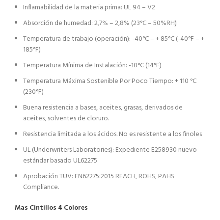
Inflamabilidad de la materia prima: UL 94 – V2
Absorción de humedad: 2,7% – 2,8% (23°C – 50%RH)
Temperatura de trabajo (operación): -40°C – + 85°C (-40°F – +
185°F)
Temperatura Mínima de Instalación: -10°C (14°F)
Temperatura Máxima Sostenible Por Poco Tiempo: + 110 °C
(230°F)
Buena resistencia a bases, aceites, grasas, derivados de
aceites, solventes de cloruro.
Resistencia limitada a los ácidos. No es resistente a los finoles
UL (Underwriters Laboratories): Expediente E258930 nuevo
estándar basado UL62275
Aprobación TUV: EN62275:2015 REACH, ROHS, PAHS
Compliance.
Mas Cintillos 4 Colores