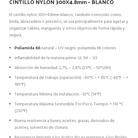
CINTILLO NYLON 300X4.8mm – BLANCO
El cintillo nylon 300×4.8mm blanco, también conocido como
brida, abrazadera o precinto, se usa principalmente para sujetar y
organizar cables, mangueras, y otros objetos de forma rápida y
segura.
Poliamida 66
natural – UV negro: poliamida 66 colores
Inflamabilidad de la materia prima: UL 94 – V2
Absorción de humedad: 2,7% – 2,8% (23°C – 50%RH)
Temperatura de trabajo (operación): -40°C – + 85°C (-40°F – +
185°F)
Temperatura Mínima de Instalación: -10°C (14°F)
Temperatura Máxima Sostenible Por Poco Tiempo: + 110 °C
(230°F)
Buena resistencia a bases, aceites, grasas, derivados de
aceites, solventes de cloruro.
Resistencia limitada a los ácidos. No es resistente a los finoles