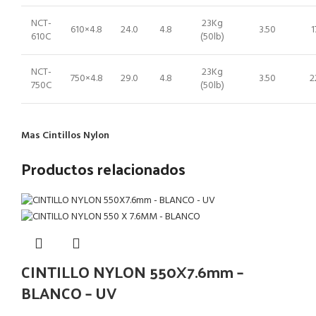
NCT-
23Kg
610×4.8
24.0
4.8
3.50
1
610C
(50lb)
NCT-
23Kg
750×4.8
29.0
4.8
3.50
2
750C
(50lb)
Mas Cintillos Nylon
Productos relacionados
CINTILLO NYLON 550X7.6mm –
BLANCO – UV