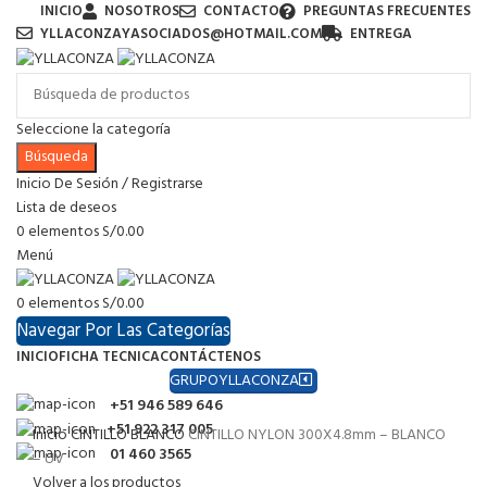
INICIO
NOSOTROS
CONTACTO
PREGUNTAS FRECUENTES
YLLACONZAYASOCIADOS@HOTMAIL.COM
ENTREGA
Seleccione la categoría
Búsqueda
Inicio De Sesión / Registrarse
Lista de deseos
0
elementos
S/
0.00
Menú
0
elementos
S/
0.00
Navegar Por Las Categorías
INICIO
FICHA TECNICA
CONTÁCTENOS
GRUPOYLLACONZA
+51 946 589 646
+51 922 317 005
Inicio
CINTILLO BLANCO
CINTILLO NYLON 300X4.8mm – BLANCO
01 460 3565
– UV
Volver a los productos