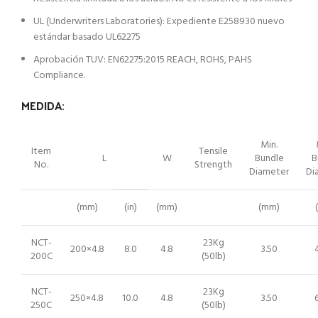
UL (Underwriters Laboratories): Expediente E258930 nuevo
estándar basado UL62275
Aprobación TUV: EN62275:2015 REACH, ROHS, PAHS
Compliance.
MEDIDA:
Min.
Item
Tensile
L
W
Bundle
B
No.
Strength
Diameter
Di
(mm)
(in)
(mm)
(mm)
NCT-
23Kg
200×4.8
8.0
4.8
3.50
200C
(50lb)
NCT-
23Kg
250×4.8
10.0
4.8
3.50
250C
(50lb)